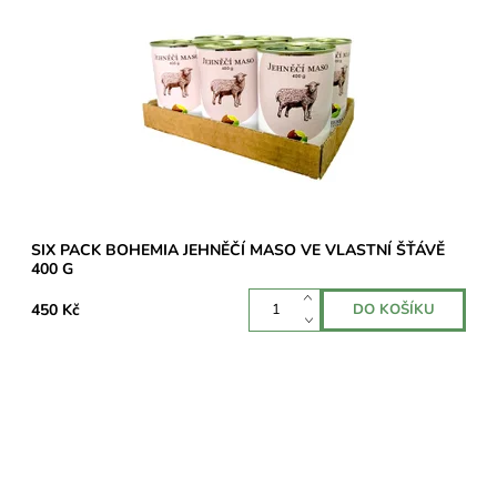
masa z plemene Charollais – 70 %.
Dostupnost:
Skladem 1 ks
SIX PACK BOHEMIA JEHNĚČÍ MASO VE VLASTNÍ ŠŤÁVĚ
400 G
450 Kč
Balení šesti konzerv s výjimečně vysokým obsahem hovězího
masa z plemene Angus – 70 %.
Dostupnost:
Skladem 2 ks