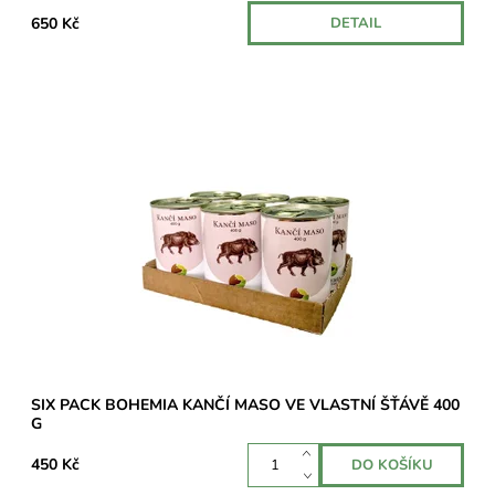
650 Kč
DETAIL
Balení šesti konzerv s výjimečně vysokým obsahem kančího
masa – 70 %.
Dostupnost:
Skladem 3 ks
SIX PACK BOHEMIA KANČÍ MASO VE VLASTNÍ ŠŤÁVĚ 400
G
450 Kč