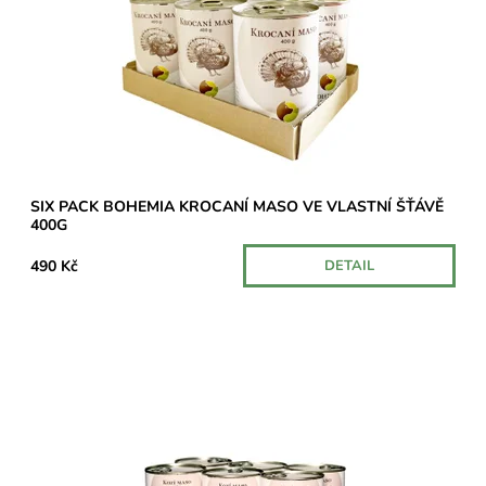
Dostupnost:
Skladem u dodavatele
SIX PACK BOHEMIA KROCANÍ MASO VE VLASTNÍ ŠŤÁVĚ
400G
490 Kč
DETAIL
Balení šesti konzerv s výjimečně vysokým obsahem kozího
masa – 70 %.
Dostupnost:
Na dotaz