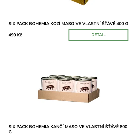
SIX PACK BOHEMIA KOZÍ MASO VE VLASTNÍ ŠŤÁVĚ 400 G
490 Kč
DETAIL
Balení šesti konzerv s výjimečně vysokým obsahem kančího
masa – 70 %.
Dostupnost:
Skladem u dodavatele
SIX PACK BOHEMIA KANČÍ MASO VE VLASTNÍ ŠŤÁVĚ 800
G