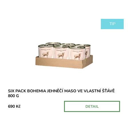
TIP
Balení šesti konzerv s výjimečně vysokým obsahem jehněčího
masa z plemene Charollais – 70 %.
Dostupnost:
Na cestě
SIX PACK BOHEMIA JEHNĚČÍ MASO VE VLASTNÍ ŠŤÁVĚ
800 G
690 Kč
DETAIL
Balení šesti konzerv s výjimečně vysokým obsahem jehněčího