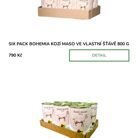
SIX PACK BOHEMIA KOZÍ MASO VE VLASTNÍ ŠŤÁVĚ 800 G
790 Kč
DETAIL
Balení šesti konzerv s výjimečně vysokým obsahem kozího
masa – 70 %.
Dostupnost:
Na dotaz