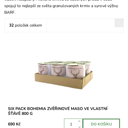
spojují to nejlepší ze světa granulovaných krmiv a syrové výživy
BARF.
32
položek celkem
Výhodné balení šesti exkluzivních konzerv s výjimečně
vysokým obsahem masa ze zvěřiny – 70 %.
Dostupnost:
Skladem 1 ks
SIX PACK BOHEMIA ZVĚŘINOVÉ MASO VE VLASTNÍ
ŠŤÁVĚ 800 G
690 Kč