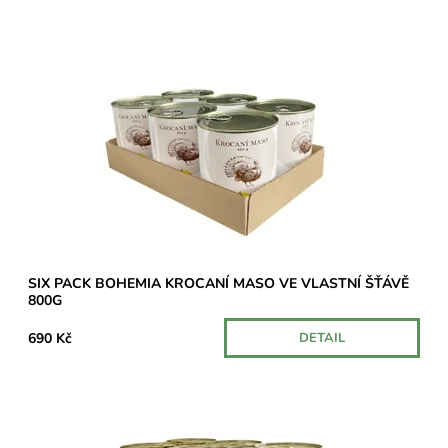
Poctivá konzerva s výjimečně vysokým obsahem dietního
krůtího masa – 70 %.
Dostupnost:
Skladem u dodavatele
SIX PACK BOHEMIA KROCANÍ MASO VE VLASTNÍ ŠŤÁVĚ
800G
690 Kč
DETAIL
Poctivá konzerva s výjimečně vysokým obsahem dietního
krůtího masa – 70 %