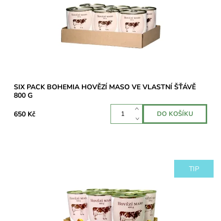
SIX PACK BOHEMIA HOVĚZÍ MASO VE VLASTNÍ ŠŤÁVĚ
800 G
650 Kč
TIP
Balení šesti konzerv s výjimečně vysokým obsahem hovězího
masa z plemene Angus – 70 %.
Dostupnost:
Skladem 3 ks