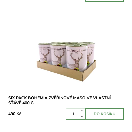
Výhodné balení šesti exkluzivních konzerv s výjimečně
vysokým obsahem masa ze zvěřiny – 70 %.
Dostupnost:
Skladem 3 ks
SIX PACK BOHEMIA ZVĚŘINOVÉ MASO VE VLASTNÍ
ŠŤÁVĚ 400 G
490 Kč