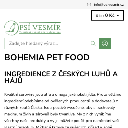
info
@
psivesmir.cz
0 Kč
0 ks /
BOHEMIA PET FOOD
INGREDIENCE Z ČESKÝCH LUHŮ A
HÁJŮ
Kvalitní suroviny jsou alfa a omega jakéhokoli jídla. Proto většinu
ingrediencí odebíráme od ověřených producentů a dodavatelů z
různých koutů Česka. Jsou poctivě vysušené, aby si zachovaly
maximum živin a zároveň byly trvanlivé. My z nich vyrábíme
všechny naše produkty a vy je můžete použít pro namíchání vaší
vlastní receptury. Míchaná krmiva ze sušených přísad v sobě