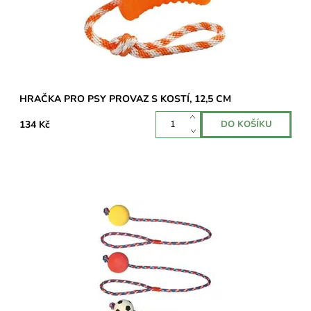
HRAČKA PRO PSY PROVAZ S KOSTÍ, 12,5 CM
134 Kč
Hračka pro psa s gumovým míčkem je ideální hračka pro psy,
kteří mají rádi měkkou gumu namísto tenisáku.
Dostupnost:
Skladem 1 ks