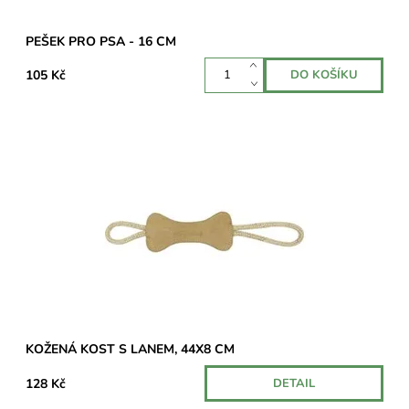
PEŠEK PRO PSA - 16 CM
105 Kč
Hračka pro psy nejen pro hru, ale i pro výcvik. Kvalitní
zpracování z buvolí kůže ve tvaru kosti a na obou stranách je
smyčka z lana pro snadné...
Dostupnost:
Skladem u dodavatele
KOŽENÁ KOST S LANEM, 44X8 CM
128 Kč
DETAIL