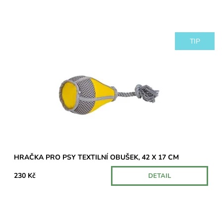
TIP
Kvalitní hračka pro psa s okem.
Dostupnost:
Na cestě
HRAČKA PRO PSY TEXTILNÍ OBUŠEK, 42 X 17 CM
230 Kč
DETAIL