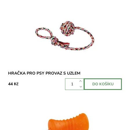
Provaz s uzlem je ideální hračka pro získávání pozornosti
Vašeho psa.
Dostupnost:
Skladem >5 ks
HRAČKA PRO PSY PROVAZ S UZLEM
44 Kč
Hračka pro psy robustního vzhledu. Hračka je vyrobena z
gumy a plave na vodě. Průměr 7 cm a délka 12,5 cm. Délka
lana 30 cm.
Dostupnost:
Skladem 1 ks