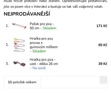
může hrozit přetížení nebo zranění.
Upřednostňujte přetahování,
jste se psem více v interakci a buduje se tak váš vzájemný vztah.
NEJPRODÁVANĚJŠÍ
Pešek pro psa -
1.
171 Kč
50 cm
–
Skladem
Hračka pro psy
provaz s
2.
65 Kč
gumovým míčkem
–
Skladem
Hračka pro psa -
3.
uzel - délka 26 cm
39 Kč
–
Na cestě
11
položek celkem
Pešek s poutkem vyrobený z odolného téměř nezničitelného
materiálu. Je odolný proti skusu díky vnitřnímu pryžovému
povlaku a silné tkanině.