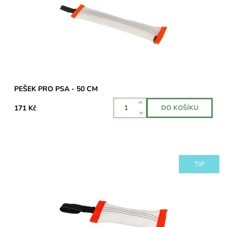
Dostupnost:
Skladem 2 ks
PEŠEK PRO PSA - 50 CM
171 Kč
TIP
Pešek s poutkem vyrobený z odolného téměř nezničitelného
materiálu. Je odolný proti skusu díky vnitřnímu pryžovému
povlaku a silné tkanině.
Dostupnost:
Skladem 4 ks