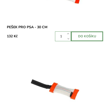
PEŠEK PRO PSA - 30 CM
132 Kč
Pešek s poutkem vyrobený z odolného téměř nezničitelného
materiálu. Je odolný proti skusu díky vnitřnímu pryžovému
povlaku a silné tkanině.
Dostupnost:
Skladem 3 ks