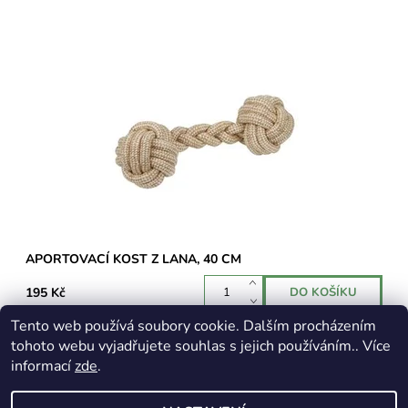
Tato hračka je určená pro velká plemena psů. Je vyrobena z
přírodních materiálů 50 % juta a 50 % bavlna.
Dostupnost:
Skladem 1 ks
APORTOVACÍ KOST Z LANA, 40 CM
195 Kč
Tento web používá soubory cookie. Dalším procházením
tohoto webu vyjadřujete souhlas s jejich používáním.. Více
informací
zde
.