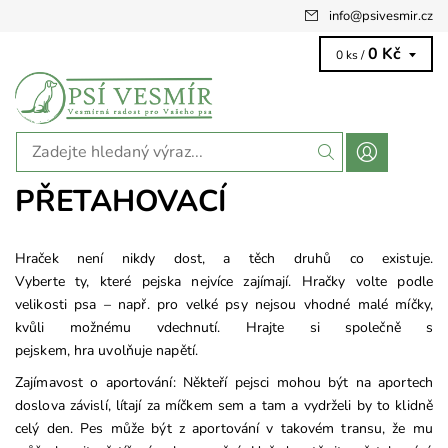
info
@
psivesmir.cz
0 Kč
0 ks /
PŘETAHOVACÍ
Hraček není nikdy dost, a těch druhů co existuje.
Vyberte
ty,
které
pejska nejvíce zajímají.
Hračky volte podle
velikosti psa – např. pro velké psy nejsou vhodné malé míčky,
kvůli možnému vdechnutí.
Hrajte si společně s
pejskem,
hra
uvolňuje napětí
.
Zajímavost o aportování: Někteří pejsci mohou být na aportech
doslova závislí, lítají za míčkem sem a tam a vydrželi by to klidně
celý den.
Pes může být z aportování v takovém transu, že mu