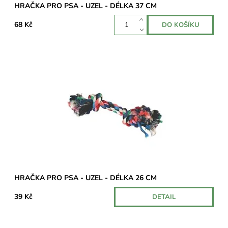
HRAČKA PRO PSA - UZEL - DÉLKA 37 CM
68 Kč
Hračka pro psy lano s uzly může sloužit nejen jako hračka ale i
jako výcviková pomůcka.
Dostupnost:
Na cestě
HRAČKA PRO PSA - UZEL - DÉLKA 26 CM
39 Kč
DETAIL