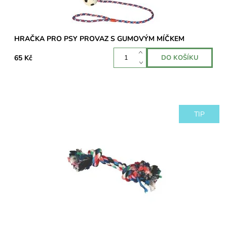
HRAČKA PRO PSY PROVAZ S GUMOVÝM MÍČKEM
65 Kč
TIP
Hračka pro psy lano s uzly může sloužit nejen jako hračka ale i
jako výcviková pomůcka.
Dostupnost:
Skladem 2 ks