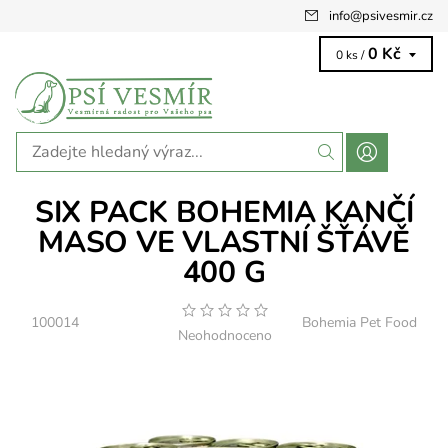
info
@
psivesmir.cz
0 Kč
0 ks /
SIX PACK BOHEMIA KANČÍ
MASO VE VLASTNÍ ŠŤÁVĚ
400 G
100014
Bohemia Pet Food
Neohodnoceno