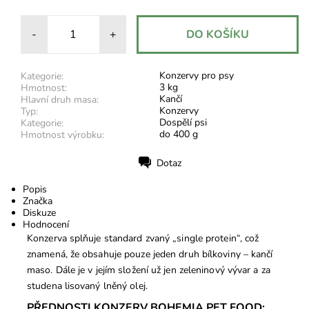
-
+
Konzervy pro psy
Kategorie:
3 kg
Hmotnost:
Kančí
Hlavní druh masa:
Konzervy
Typ:
Dospělí psi
Kategorie:
do 400 g
Hmotnost výrobku:
Dotaz
Tisk
Popis
Značka
Diskuze
Hodnocení
Konzerva splňuje standard zvaný „single protein“, což
znamená, že obsahuje pouze jeden druh bílkoviny – kančí
maso. Dále je v jejím složení už jen zeleninový vývar a za
studena lisovaný lněný olej.
PŘEDNOSTI KONZERV BOHEMIA PET FOOD: