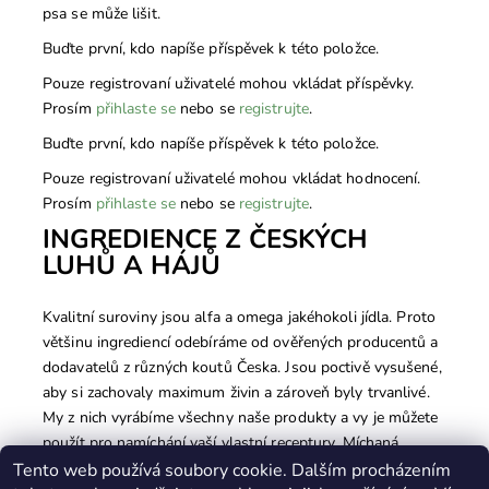
psa se může lišit.
Buďte první, kdo napíše příspěvek k této položce.
Pouze registrovaní uživatelé mohou vkládat příspěvky.
Prosím
přihlaste se
nebo se
registrujte
.
Buďte první, kdo napíše příspěvek k této položce.
Pouze registrovaní uživatelé mohou vkládat hodnocení.
Prosím
přihlaste se
nebo se
registrujte
.
INGREDIENCE Z ČESKÝCH
LUHŮ A HÁJŮ
Kvalitní suroviny jsou alfa a omega jakéhokoli jídla. Proto
většinu ingrediencí odebíráme od ověřených producentů a
dodavatelů z různých koutů Česka. Jsou poctivě vysušené,
aby si zachovaly maximum živin a zároveň byly trvanlivé.
My z nich vyrábíme všechny naše produkty a vy je můžete
použít pro namíchání vaší vlastní receptury. Míchaná
krmiva ze sušených přísad v sobě spojují to nejlepší ze
Tento web používá soubory cookie. Dalším procházením