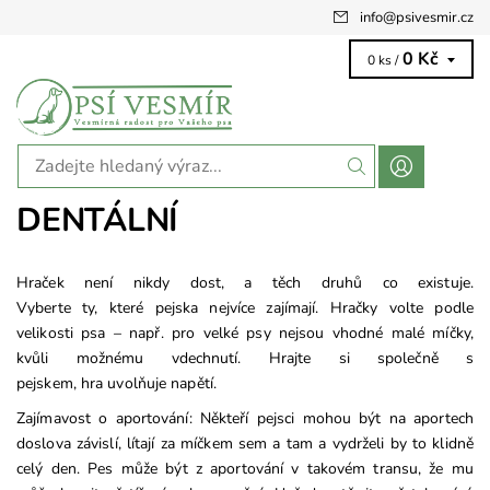
info
@
psivesmir.cz
0 Kč
0 ks /
DENTÁLNÍ
Hraček není nikdy dost, a těch druhů co existuje.
Vyberte
ty,
které
pejska nejvíce zajímají.
Hračky volte podle
velikosti psa – např. pro velké psy nejsou vhodné malé míčky,
kvůli možnému vdechnutí.
Hrajte si společně s
pejskem,
hra
uvolňuje napětí
.
Zajímavost o aportování: Někteří pejsci mohou být na aportech
doslova závislí, lítají za míčkem sem a tam a vydrželi by to klidně
celý den.
Pes může být z aportování v takovém transu, že mu