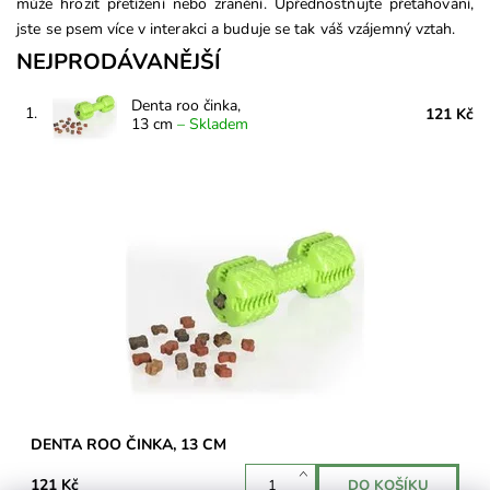
může hrozit přetížení nebo zranění.
Upřednostňujte přetahování,
jste se psem více v interakci a buduje se tak váš vzájemný vztah.
NEJPRODÁVANĚJŠÍ
Denta roo činka,
1.
121 Kč
13 cm
–
Skladem
Hračka pro psy Denta roo - činka je hračka vyrobená ze
spesiální TRP gumy. Jedná se o materiál, který je přátelský k
zubům a dásním psa. Činka je...
Dostupnost:
Skladem 4 ks
DENTA ROO ČINKA, 13 CM
121 Kč