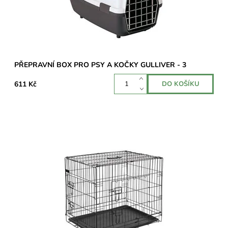
PŘEPRAVNÍ BOX PRO PSY A KOČKY GULLIVER - 3
611 Kč
Transportní či výstavní klec je ideální řešení pro bezpečnou
přepravu Vašeho psa. Klec má 2 dveře.U některých dopravců
může být účtován příplatek...
Dostupnost:
Momentálně nedostupné