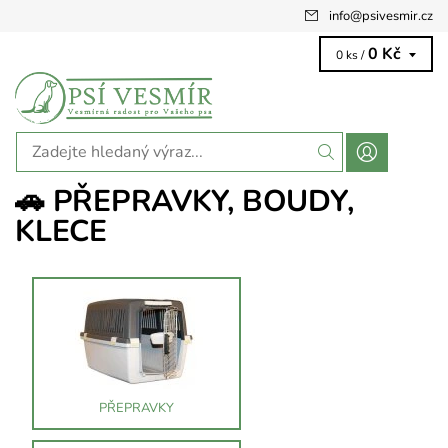
info
@
psivesmir.cz
0 Kč
0 ks /
🚗 PŘEPRAVKY, BOUDY,
KLECE
PŘEPRAVKY