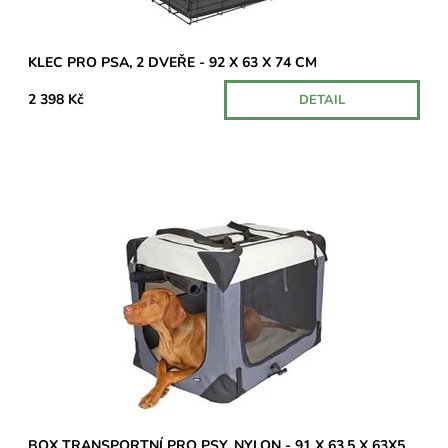
KLEC PRO PSA, 2 DVEŘE - 92 X 63 X 74 CM
2 398 Kč
DETAIL
Transportní box vhodný pro přepravu Vašeho psa.U některých
dopravců může být účtován příplatek za nadrozměrný balík.
Dostupnost:
Na dotaz
BOX TRANSPORTNÍ PRO PSY, NYLON - 91 X 63,5 X 63X5