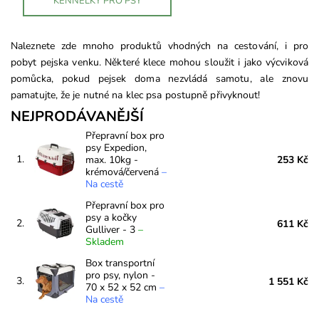
KENNELKY PRO PSY
Naleznete zde mnoho produktů vhodných na cestování, i pro
pobyt pejska venku.
Některé k
lece mohou sloužit i jako výcviková
pomůcka, pokud pejsek doma nezvládá samotu
,
ale znovu
pamatujte, že je nutné na klec
psa postupně přivyknout!
NEJPRODÁVANĚJŠÍ
Přepravní box pro
psy Expedion,
1.
max. 10kg -
253 Kč
krémová/červená
–
Na cestě
Přepravní box pro
psy a kočky
2.
611 Kč
Gulliver - 3
–
Skladem
Box transportní
pro psy, nylon -
3.
1 551 Kč
70 x 52 x 52 cm
–
Na cestě