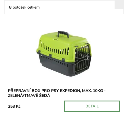
8
položek celkem
Transportní box vyrobený z vysoce kvalitního plastu s
plastovými dvířky a speciálními úchyty pro bezpečnostní pásy v
autě.
Dostupnost:
Skladem
PŘEPRAVNÍ BOX PRO PSY EXPEDION, MAX. 10KG -
ZELENÁ/TMAVĚ ŠEDÁ
253 Kč
DETAIL