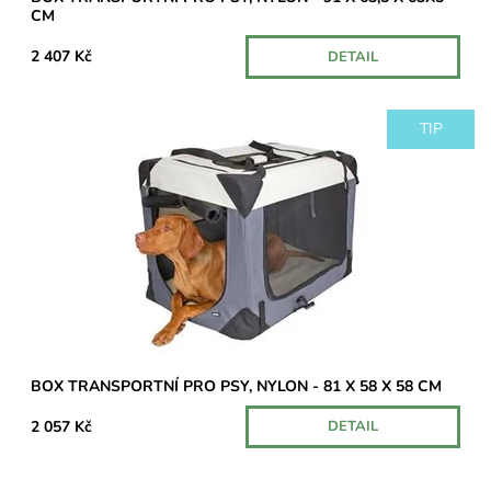
CM
2 407 Kč
DETAIL
TIP
Transportní box vhodný pro přepravu Vašeho psa.U některých
dopravců může být účtován příplatek za nadrozměrný balík.
Dostupnost:
Na dotaz
BOX TRANSPORTNÍ PRO PSY, NYLON - 81 X 58 X 58 CM
2 057 Kč
DETAIL