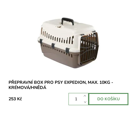
Transportní box vyrobený z vysoce kvalitního plastu s
plastovými dvířky a speciálními úchyty pro bezpečnostní pásy v
autě.
Dostupnost:
Skladem 1 ks
PŘEPRAVNÍ BOX PRO PSY EXPEDION, MAX. 10KG -
KRÉMOVÁ/HNĚDÁ
253 Kč
Transportní box vyrobený z vysoce kvalitního plastu s