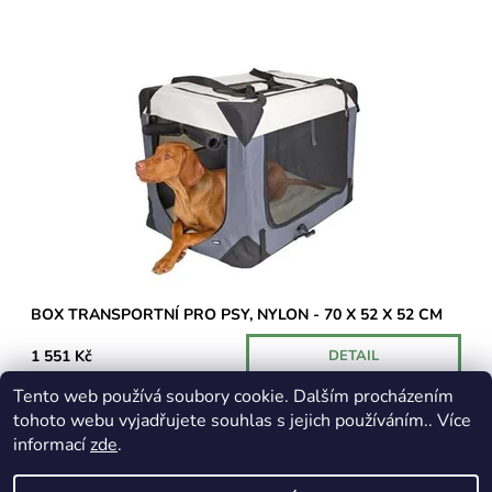
Transportní box vhodný pro přepravu Vašeho psa.U některých
dopravců může být účtován příplatek za nadrozměrný balík.
Dostupnost:
Na cestě
BOX TRANSPORTNÍ PRO PSY, NYLON - 70 X 52 X 52 CM
1 551 Kč
DETAIL
Tento web používá soubory cookie. Dalším procházením
tohoto webu vyjadřujete souhlas s jejich používáním.. Více
informací
zde
.