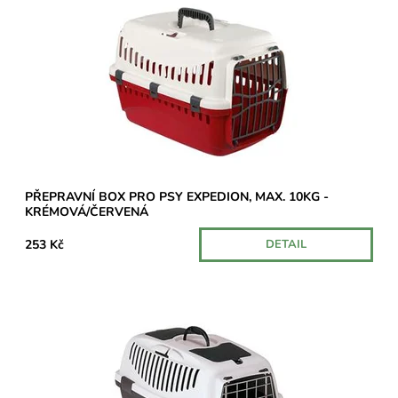
plastovými dvířky a speciálními úchyty pro bezpečnostní pásy v
autě.
Dostupnost:
Na cestě
PŘEPRAVNÍ BOX PRO PSY EXPEDION, MAX. 10KG -
KRÉMOVÁ/ČERVENÁ
253 Kč
DETAIL
Transportní box vyrobený z vysoce kvalitního plastu s
kovovými dvířky a speciálními úchyty pro bezpečnostní pásy v
autě.
Dostupnost:
Skladem 1 ks