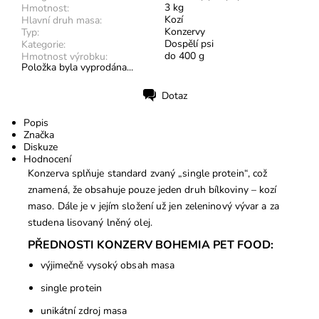
3 kg
Hmotnost:
Kozí
Hlavní druh masa:
Konzervy
Typ:
Dospělí psi
Kategorie:
do 400 g
Hmotnost výrobku:
Položka byla vyprodána...
Dotaz
Tisk
Popis
Značka
Diskuze
Hodnocení
Konzerva splňuje standard zvaný „single protein“, což
znamená, že obsahuje pouze jeden druh bílkoviny – kozí
maso. Dále je v jejím složení už jen zeleninový vývar a za
studena lisovaný lněný olej.
PŘEDNOSTI KONZERV BOHEMIA PET FOOD:
výjimečně vysoký obsah masa
single protein
unikátní zdroj masa