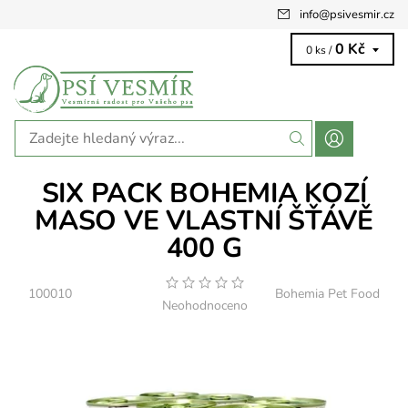
info
@
psivesmir.cz
0 Kč
0 ks /
SIX PACK BOHEMIA KOZÍ
MASO VE VLASTNÍ ŠŤÁVĚ
400 G
100010
Bohemia Pet Food
Neohodnoceno