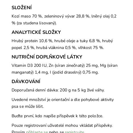
SLOŽENÍ
Kozí maso 70 %, zeleninový vývar 28,8 %, lněný olej 0,2
% (za studena lisovaný).
ANALYTICKÉ SLOŽKY
Hrubý protein 10,6 %, hrubé oleje a tuky 6,8 %, hrubý
popel 2,5 %, hrubá vláknina 0,5 %, vlhkost 75 %.
NUTRIČNÍ DOPLŇKOVÉ LÁTKY
Vitamin D3 200 IU, Zn (síran zinečnatý) 25 mg, Mg (síran
manganatý) 1,4 mg, I (jodid draselný) 0,75 mg.
DÁVKOVÁNÍ
Doporučená denní dávka: 200 g na 5 kg živé váhy.
Uvedené množství je orientační a dle pohybové aktivity
psa se může lišit.
Buďte první, kdo napíše příspěvek k této položce.
Pouze registrovaní uživatelé mohou vkládat příspěvky.
Prosím
přihlaste se
nebo se
registrujte
.