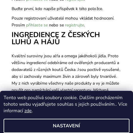
Buďte první, kdo napíše příspěvek k této položce.
Pouze registrovaní uživatelé mohou vkládat hodnocení.
Prosím
přihlaste se
nebo se
registrujte
.
INGREDIENCE Z ČESKÝCH
LUHŮ A HÁJŮ
Kvalitní suroviny jsou alfa a omega jakéhokoli jídla. Proto
většinu ingrediencí odebíráme od ověřených producentů a
dodavatelů z různých koutů Česka. Jsou poctivě vysušené,
aby si zachovaly maximum živin a zároveň byly trvanlivé.
My z nich vyrábíme všechny naše produkty a vy je můžete
použít pro namíchání vaší vlastní receptury. Míchaná
krmiva ze sušených přísad v sobě spojují to nejlepší ze
Tento web používá soubory cookie. Dalším procházením
tohoto webu vyjadřujete souhlas s jejich používáním.. Více
světa granulovaných krmiv a syrové výživy BARF.
informací
zde
.
NASTAVENÍ