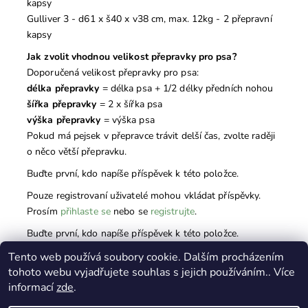
kapsy
Gulliver 3 - d61 x š40 x v38 cm, max. 12kg - 2 přepravní
kapsy
Jak zvolit vhodnou velikost přepravky pro psa?
Doporučená velikost přepravky pro psa:
délka přepravky
= délka psa + 1/2 délky předních nohou
šířka přepravky
= 2 x šířka psa
výška přepravky
= výška psa
Pokud má pejsek v přepravce trávit delší čas, zvolte raději
o něco větší přepravku.
Buďte první, kdo napíše příspěvek k této položce.
Pouze registrovaní uživatelé mohou vkládat příspěvky.
Prosím
přihlaste se
nebo se
registrujte
.
Buďte první, kdo napíše příspěvek k této položce.
Pouze registrovaní uživatelé mohou vkládat hodnocení.
Tento web používá soubory cookie. Dalším procházením
tohoto webu vyjadřujete souhlas s jejich používáním.. Více
Prosím
přihlaste se
nebo se
registrujte
.
informací
zde
.