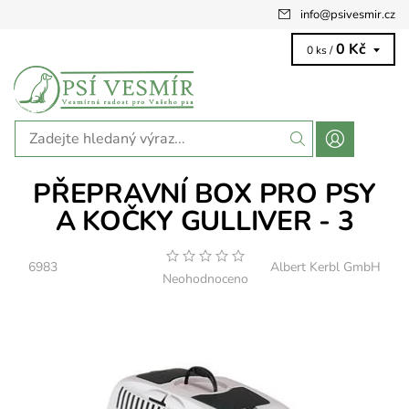
info
@
psivesmir.cz
0 Kč
0 ks /
PŘEPRAVNÍ BOX PRO PSY
A KOČKY GULLIVER - 3
6983
Albert Kerbl GmbH
Neohodnoceno