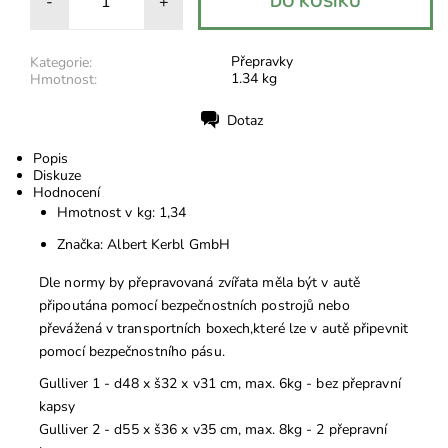
-
+
Přepravky
Kategorie:
1.34 kg
Hmotnost:
Dotaz
Tisk
Popis
Diskuze
Hodnocení
Hmotnost v kg: 1,34
Značka: Albert Kerbl GmbH
Dle normy by přepravovaná zvířata měla být v autě
připoutána pomocí bezpečnostních postrojů nebo
převážená v transportních boxech,které lze v autě připevnit
pomocí bezpečnostního pásu.
Gulliver 1 - d48 x š32 x v31 cm, max. 6kg - bez přepravní
kapsy
Gulliver 2 - d55 x š36 x v35 cm, max. 8kg - 2 přepravní