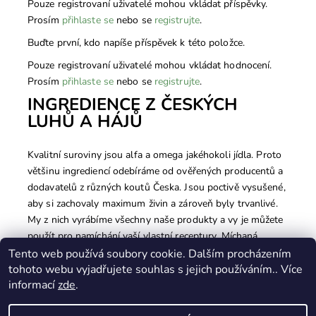
Pouze registrovaní uživatelé mohou vkládat příspěvky.
Prosím
přihlaste se
nebo se
registrujte
.
Buďte první, kdo napíše příspěvek k této položce.
Pouze registrovaní uživatelé mohou vkládat hodnocení.
Prosím
přihlaste se
nebo se
registrujte
.
INGREDIENCE Z ČESKÝCH
LUHŮ A HÁJŮ
Kvalitní suroviny jsou alfa a omega jakéhokoli jídla. Proto
většinu ingrediencí odebíráme od ověřených producentů a
dodavatelů z různých koutů Česka. Jsou poctivě vysušené,
aby si zachovaly maximum živin a zároveň byly trvanlivé.
My z nich vyrábíme všechny naše produkty a vy je můžete
použít pro namíchání vaší vlastní receptury. Míchaná
krmiva ze sušených přísad v sobě spojují to nejlepší ze
Tento web používá soubory cookie. Dalším procházením
tohoto webu vyjadřujete souhlas s jejich používáním.. Více
světa granulovaných krmiv a syrové výživy BARF.
informací
zde
.