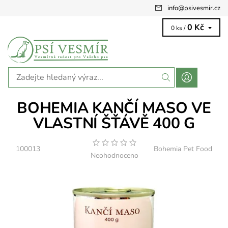
info
@
psivesmir.cz
0 Kč
0 ks /
BOHEMIA KANČÍ MASO VE
VLASTNÍ ŠŤÁVĚ 400 G
100013
Bohemia Pet Food
Neohodnoceno