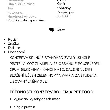
Kančí
Hlavní druh masa:
Konzervy
Typ:
Dospělí psi
Kategorie:
do 400 g
Hmotnost výrobku:
Položka byla vyprodána...
Dotaz
Tisk
Popis
Značka
Diskuze
Hodnocení
KONZERVA SPLŇUJE STANDARD ZVANÝ „SINGLE
PROTEIN“, COŽ ZNAMENÁ, ŽE OBSAHUJE POUZE JEDEN
DRUH BÍLKOVINY – KANČÍ MASO. DÁLE JE V JEJÍM
SLOŽENÍ UŽ JEN ZELENINOVÝ VÝVAR A ZA STUDENA
LISOVANÝ LNĚNÝ OLEJ.
PŘEDNOSTI KONZERV BOHEMIA PET FOOD:
výjimečně vysoký obsah masa
single protein