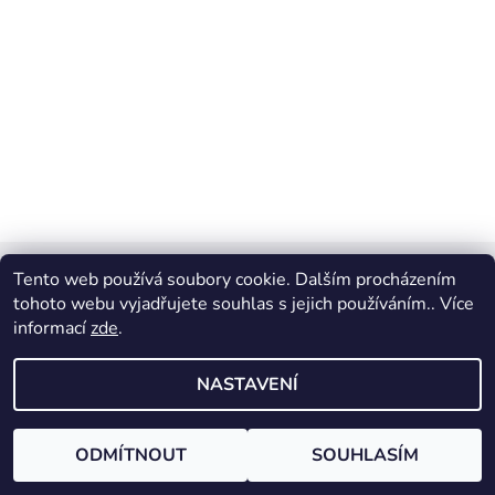
Tento web používá soubory cookie. Dalším procházením
tohoto webu vyjadřujete souhlas s jejich používáním.. Více
2026 © Psí Vesmír, všechna práva vyhrazena
informací
zde
.
Vytvořil Shoptet
NASTAVENÍ
ODMÍTNOUT
SOUHLASÍM