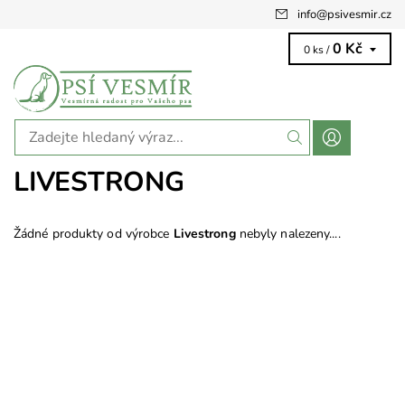
info
@
psivesmir.cz
0 Kč
0 ks /
LIVESTRONG
Žádné produkty od výrobce
Livestrong
nebyly nalezeny....