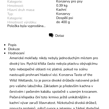
Konzervy pro psy
Kategorie:
0.39 kg
Hmotnost:
Kachní
Hlavní druh masa:
Konzervy
Typ:
Dospělí psi
Kategorie:
do 400 g
Hmotnost výrobku:
Položka byla vyprodána...
Dotaz
Tisk
Popis
Diskuze
Hodnocení
Americké mokřady nikdy nebyly jednoduchým místem pro
divoký lov. Rychlá křídla často nebyla ptactvu obývajícímu
tyto nebezpečné oblasti nic platná, pokud na scénu
nastoupili prohnaní hladoví vlci. Konzerva Taste of the
Wild Wetlands, to je porce divoké drůbeže nalovené právě
pro vašeho labužníka. Základem je především kachna v
čerstvém i pečeném kabátu společně s uzeným krocanem.
Pečená křepelka činí toto krmivo ještě unikátnějším a
kachní vývar zaručí šťavnatost. Nízkotučná divoká drůbež,
spousta proteinů, nálož ovoce a zeleniny, a žádné zbytečné