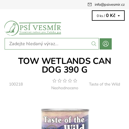
info
@
psivesmir.cz
0 Kč
0 ks /
TOW WETLANDS CAN
DOG 390 G
100218
Taste of the Wild
Neohodnoceno