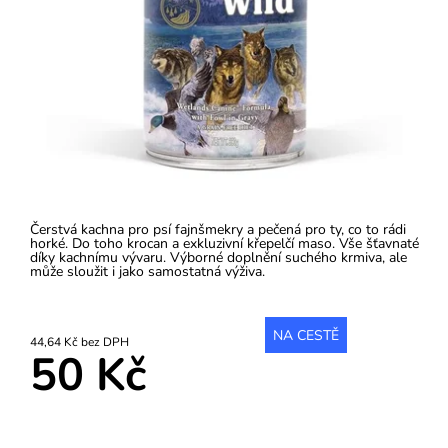
Čerstvá kachna pro psí fajnšmekry a pečená pro ty, co to rádi
horké. Do toho krocan a exkluzivní křepelčí maso. Vše šťavnaté
díky kachnímu vývaru. Výborné doplnění suchého krmiva, ale
může sloužit i jako samostatná výživa.
NA CESTĚ
44,64 Kč bez DPH
50 Kč