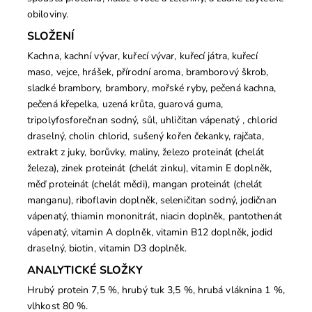
obiloviny.
SLOŽENÍ
Kachna, kachní vývar, kuřecí vývar, kuřecí játra, kuřecí
maso, vejce, hrášek, přírodní aroma, bramborový škrob,
sladké brambory, brambory, mořské ryby, pečená kachna,
pečená křepelka, uzená krůta, guarová guma,
tripolyfosforečnan sodný, sůl, uhličitan vápenatý , chlorid
draselný, cholin chlorid, sušený kořen čekanky, rajčata,
extrakt z juky, borůvky, maliny, železo proteinát (chelát
železa), zinek proteinát (chelát zinku), vitamin E doplněk,
měď proteinát (chelát mědi), mangan proteinát (chelát
manganu), riboflavin doplněk, seleničitan sodný, jodičnan
vápenatý, thiamin mononitrát, niacin doplněk, pantothenát
vápenatý, vitamin A doplněk, vitamin B12 doplněk, jodid
draselný, biotin, vitamin D3 doplněk.
ANALYTICKÉ SLOŽKY
Hrubý protein 7,5 %, hrubý tuk 3,5 %, hrubá vláknina 1 %,
vlhkost 80 %.