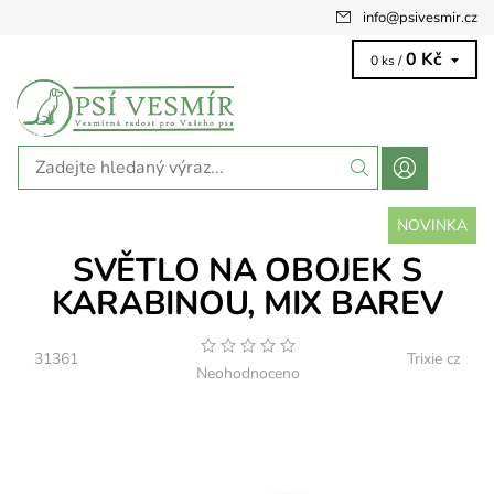
info
@
psivesmir.cz
0 Kč
0 ks /
NOVINKA
SVĚTLO NA OBOJEK S
KARABINOU, MIX BAREV
31361
Trixie cz
Neohodnoceno