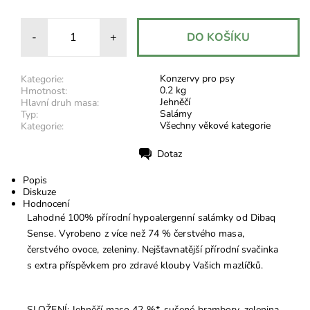
-
+
Konzervy pro psy
Kategorie:
0.2 kg
Hmotnost:
Jehněčí
Hlavní druh masa:
Salámy
Typ:
Všechny věkové kategorie
Kategorie:
Dotaz
Tisk
Popis
Diskuze
Hodnocení
Lahodné 100% přírodní hypoalergenní salámky od Dibaq
Sense. Vyrobeno z více než 74 % čerstvého masa,
čerstvého ovoce, zeleniny. Nejšťavnatější přírodní svačinka
s extra příspěvkem pro zdravé klouby Vašich mazlíčků.
SLOŽENÍ: Jehněčí maso 42 %*, sušené brambory, zelenina