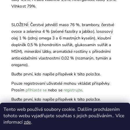
Vlhkost 79%.
SLOŽENÍ: Čerstvé jehněčí maso 76 %, brambory, čerstvé
ovoce a zelenina 4 % (zelené fazolky a jablko), lososový
olej 1 % (zdroj omega 3 a 6 mastných kyselin), kloubní
doplněk 0,5 % (chondroitin sulfát, glukosamin sulfát a
MSM), minerální látky, aromatické rostliny s přírodními
antioxidačními vlastnostmi 0,02 % (rozmarýn, tymián a
oregano).
Buďte první, kdo napíše příspěvek k této položce.
Pouze registrovaní uživatelé mohou vkládat příspěvky.
Prosím
přihlaste se
nebo se
registrujte
.
Buďte první, kdo napíše příspěvek k této položce.
Pouze registrovaní uživatelé mohou vkládat hodnocení.
Tento web používá soubory cookie. Dalším procházením
tohoto webu vyjadřujete souhlas s jejich používáním.. Více
Prosím
přihlaste se
nebo se
registrujte
.
informací
zde
.