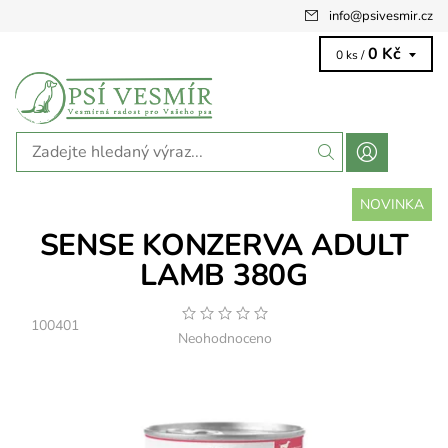
info
@
psivesmir.cz
0 Kč
0 ks /
NOVINKA
SENSE KONZERVA ADULT
LAMB 380G
100401
Neohodnoceno