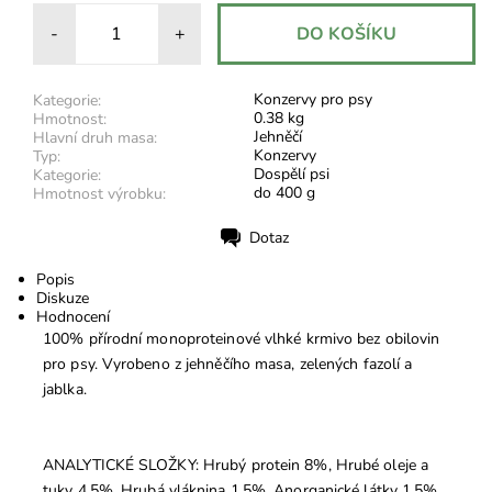
-
+
Konzervy pro psy
Kategorie:
0.38 kg
Hmotnost:
Jehněčí
Hlavní druh masa:
Konzervy
Typ:
Dospělí psi
Kategorie:
do 400 g
Hmotnost výrobku:
Dotaz
Tisk
Popis
Diskuze
Hodnocení
100% přírodní monoproteinové vlhké krmivo bez obilovin
pro psy. Vyrobeno z jehněčího masa, zelených fazolí a
jablka.
ANALYTICKÉ SLOŽKY: Hrubý protein 8%, Hrubé oleje a
tuky 4,5%, Hrubá vláknina 1,5%, Anorganické látky 1,5%,