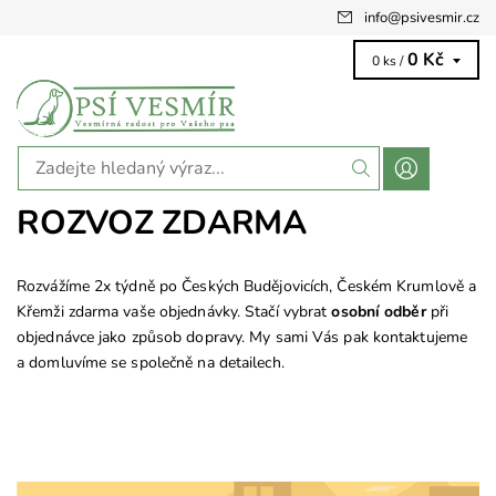
info
@
psivesmir.cz
0 Kč
0 ks /
ROZVOZ ZDARMA
Rozvážíme 2x týdně po Českých Budějovicích, Českém Krumlově a
Křemži zdarma vaše objednávky. Stačí vybrat
osobní odběr
při
objednávce jako způsob dopravy. My sami Vás pak kontaktujeme
a domluvíme se společně na detailech.