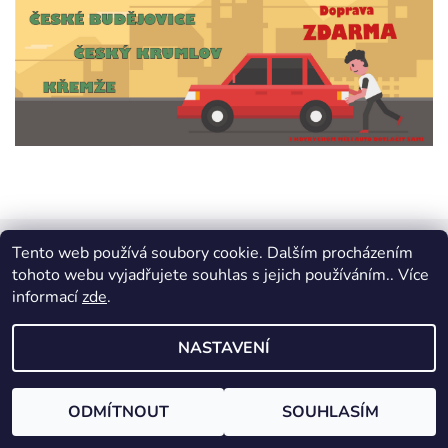
Tento web používá soubory cookie. Dalším procházením
tohoto webu vyjadřujete souhlas s jejich používáním.. Více
2026 © Psí Vesmír, všechna práva vyhrazena
informací
zde
.
Vytvořil Shoptet
NASTAVENÍ
ODMÍTNOUT
SOUHLASÍM