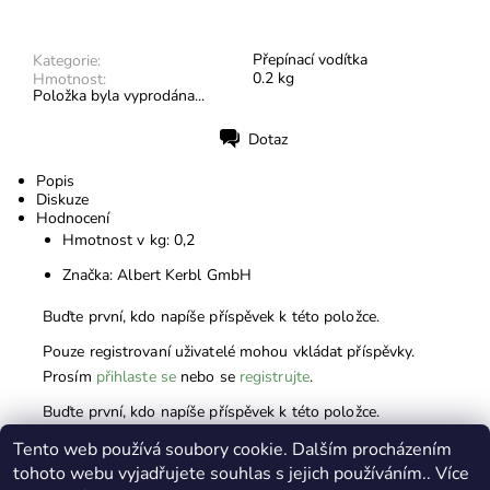
Přepínací vodítka
Kategorie:
0.2 kg
Hmotnost:
Položka byla vyprodána...
Dotaz
Tisk
Popis
Diskuze
Hodnocení
Hmotnost v kg: 0,2
Značka: Albert Kerbl GmbH
Buďte první, kdo napíše příspěvek k této položce.
Pouze registrovaní uživatelé mohou vkládat příspěvky.
Prosím
přihlaste se
nebo se
registrujte
.
Buďte první, kdo napíše příspěvek k této položce.
Pouze registrovaní uživatelé mohou vkládat hodnocení.
Tento web používá soubory cookie. Dalším procházením
tohoto webu vyjadřujete souhlas s jejich používáním.. Více
Prosím
přihlaste se
nebo se
registrujte
.