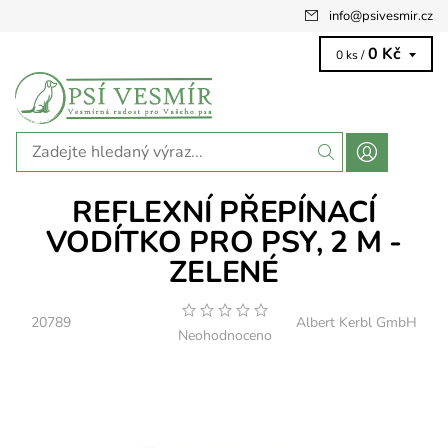
info
@
psivesmir.cz
0 Kč
0 ks /
REFLEXNÍ PŘEPÍNACÍ
VODÍTKO PRO PSY, 2 M -
ZELENÉ
20789
Albert Kerbl GmbH
Neohodnoceno