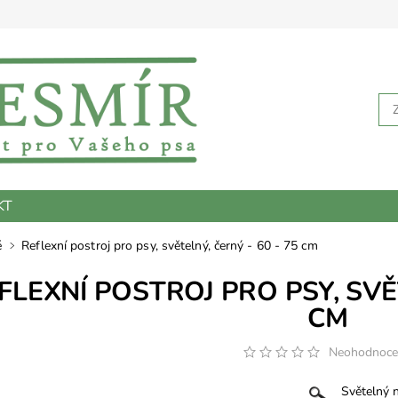
KT
é
Reflexní postroj pro psy, světelný, černý - 60 - 75 cm
FLEXNÍ POSTROJ PRO PSY, SVĚT
CM
Neohodnoc
Světelný n