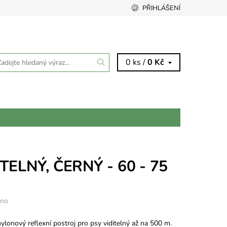
PŘIHLÁŠENÍ
0 ks /
0 Kč
ELNÝ, ČERNÝ - 60 - 75
eno
ylonový reflexní postroj pro psy viditelný až na 500 m.