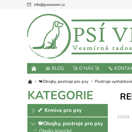
info
@
psivesmir.cz
📖 BLOG
🚀 O NÁS 🚀
📞 KONTA
🦮Obojky, postroje pro psy
Postroje vycházkov
KATEGORIE
RE
🦴 Krmiva pro psy
21024
🦮Obojky, postroje pro psy
Obojky klasické