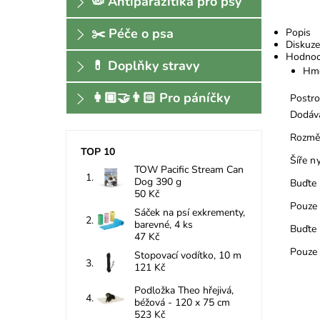
🦠 Antiparazitika pro psy
✂️ Péče o psa
Popis
Diskuze
Hodnoc
💊 Doplňky stravy
Hmo
👩🏼‍🤝‍👨🏻 Pro páníčky
Postro
Dodáva
Rozměr
TOP 10
Šíře n
TOW Pacific Stream Can
Dog 390 g
Buďte 
50 Kč
Pouze 
Sáček na psí exkrementy,
barevné, 4 ks
Buďte 
47 Kč
Pouze 
Stopovací vodítko, 10 m
121 Kč
Podložka Theo hřejivá,
béžová - 120 x 75 cm
523 Kč