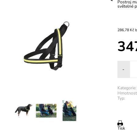
Postroj má
světelné p
28
34
-
Kategorie:
Hmotnost
Typ:
Tisk