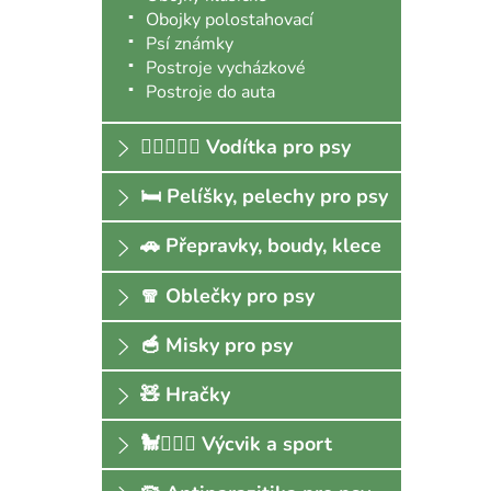
Obojky polostahovací
Psí známky
Postroje vycházkové
Postroje do auta
🐕‍🦺🚶🏻‍♀️ Vodítka pro psy
🛏 Pelíšky, pelechy pro psy
🚗 Přepravky, boudy, klece
🧣 Oblečky pro psy
🥣 Misky pro psy
🧸 Hračky
🐩🏃🏻‍♀️ Výcvik a sport