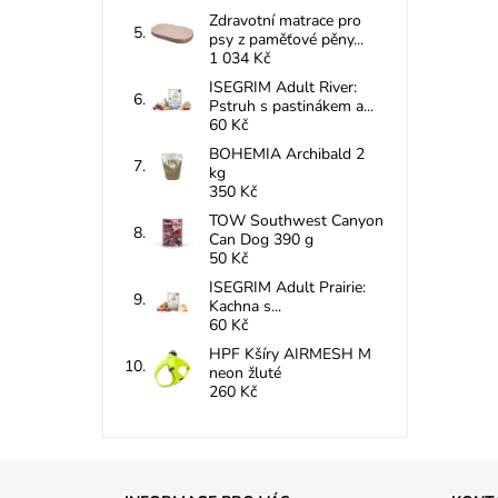
Zdravotní matrace pro
psy z paměťové pěny...
1 034 Kč
ISEGRIM Adult River:
Pstruh s pastinákem a...
60 Kč
BOHEMIA Archibald 2
kg
350 Kč
TOW Southwest Canyon
Can Dog 390 g
50 Kč
ISEGRIM Adult Prairie:
Kachna s...
60 Kč
HPF Kšíry AIRMESH M
neon žluté
260 Kč