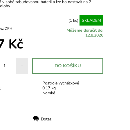
 v sobě zabudovanou baterii a lze ho nastavit na 2
olohy.
(1 ks)
SKLADEM
6,78 Kč bez DPH
Můžeme doručit do:
12.8.2026
7 Kč
+
Postroje vycházkové
0.17 kg
:
Norské
Dotaz