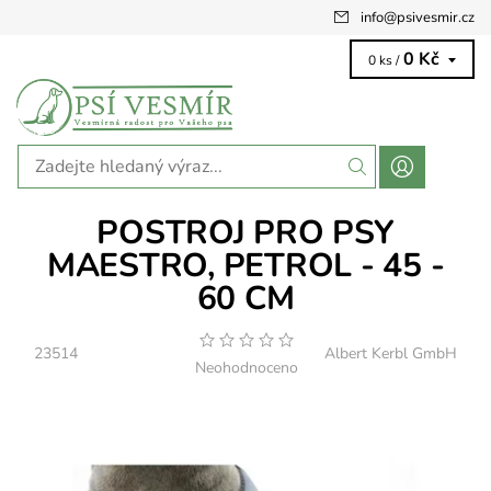
info
@
psivesmir.cz
0 Kč
0 ks /
POSTROJ PRO PSY
MAESTRO, PETROL - 45 -
60 CM
23514
Albert Kerbl GmbH
Neohodnoceno