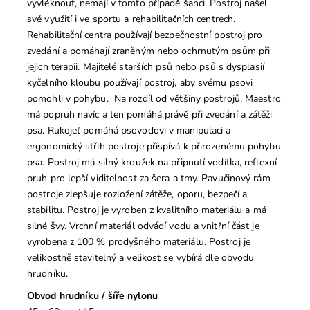
vyvléknout, nemají v tomto případě šanci. Postroj našel
své využití i ve sportu a rehabilitačních centrech.
Rehabilitační centra používají bezpečnostní postroj pro
zvedání a pomáhají zraněným nebo ochrnutým psům při
jejich terapii. Majitelé starších psů nebo psů s dysplasií
kyčelního kloubu používají postroj, aby svému psovi
pomohli v pohybu. Na rozdíl od většiny postrojů, Maestro
má popruh navíc a ten pomáhá právě při zvedání a zátěži
psa. Rukojeť pomáhá psovodovi v manipulaci a
ergonomický střih postroje přispívá k přirozenému pohybu
psa. Postroj má silný kroužek na připnutí vodítka, reflexní
pruh pro lepší viditelnost za šera a tmy. Pavučinový rám
postroje zlepšuje rozložení zátěže, oporu, bezpečí a
stabilitu. Postroj je vyroben z kvalitního materiálu a má
silné švy. Vrchní materiál odvádí vodu a vnitřní část je
vyrobena z 100 % prodyšného materiálu. Postroj je
velikostně stavitelný a velikost se vybírá dle obvodu
hrudníku.
Obvod hrudníku / šíře nylonu