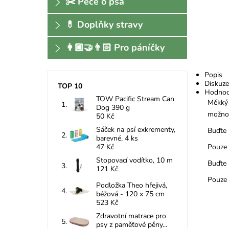
✂️ Péče o psa
💊 Doplňky stravy
👩🏼‍🤝‍👨🏻 Pro páníčky
Popis
Diskuze
TOP 10
Hodnoc
TOW Pacific Stream Can
Měkký 
Dog 390 g
možno 
50 Kč
Sáček na psí exkrementy,
Buďte 
barevné, 4 ks
Pouze 
47 Kč
Stopovací vodítko, 10 m
Buďte 
121 Kč
Pouze 
Podložka Theo hřejivá,
béžová - 120 x 75 cm
523 Kč
Zdravotní matrace pro
psy z paměťové pěny...