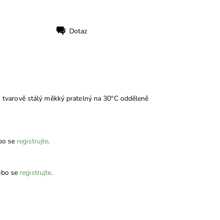
Dotaz
ky. tvarově stálý měkký pratelný na 30°C odděleně
bo se
registrujte
.
bo se
registrujte
.