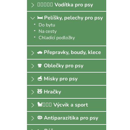
🐕‍🦺🚶🏻‍♀️ Vodítka pro psy
🛏 Pelíšky, pelechy pro psy
Do bytu
Na cesty
Chladící podložky
🚗 Přepravky, boudy, klece
🧣 Oblečky pro psy
🥣 Misky pro psy
🧸 Hračky
🐩🏃🏻‍♀️ Výcvik a sport
🦠 Antiparazitika pro psy