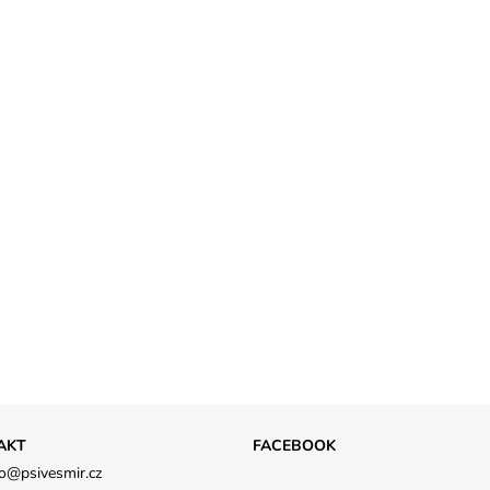
AKT
FACEBOOK
o
@
psivesmir.cz