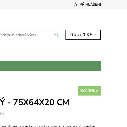
PŘIHLÁŠENÍ
0 ks /
0 Kč
NOVINKA
Ý - 75X64X20 CM
eno