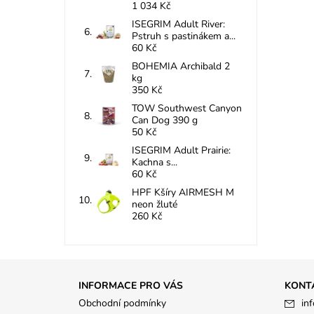
1 034 Kč
ISEGRIM Adult River:
Pstruh s pastinákem a...
60 Kč
BOHEMIA Archibald 2
kg
350 Kč
TOW Southwest Canyon
Can Dog 390 g
50 Kč
ISEGRIM Adult Prairie:
Kachna s...
60 Kč
HPF Kšíry AIRMESH M
neon žluté
260 Kč
INFORMACE PRO VÁS
KONT
Obchodní podmínky
inf