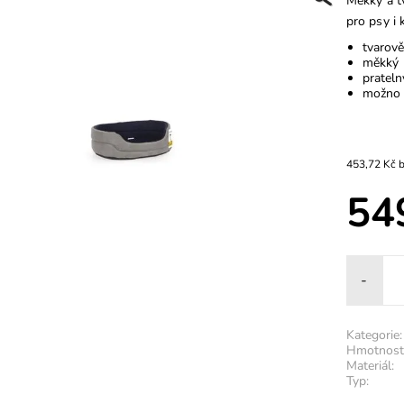
Měkký a tv
pro psy i 
tvarově
měkký
prateln
možno 
45
54
-
Kategorie:
Hmotnost
Materiál:
Typ: