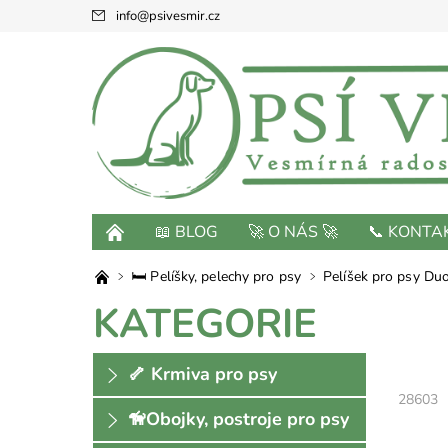
info
@
psivesmir.cz
📖 BLOG
🚀 O NÁS 🚀
📞 KONTA
🛏 Pelíšky, pelechy pro psy
Pelíšek pro psy Du
KATEGORIE
🦴 Krmiva pro psy
28603
🦮Obojky, postroje pro psy