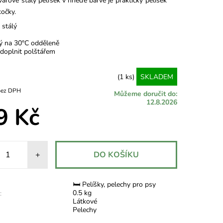
arově stálý pelíšek v hnědé barvě je praktický pelíšek
kočky.
 stálý
ý na 30°C odděleně
doplnit polštářem
(1 ks)
SKLADEM
3,72 Kč bez DPH
Můžeme doručit do:
12.8.2026
9 Kč
+
🛏 Pelíšky, pelechy pro psy
0.5 kg
:
Látkové
Pelechy