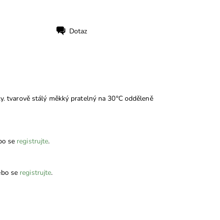
Dotaz
čky. tvarově stálý měkký pratelný na 30°C odděleně
bo se
registrujte
.
bo se
registrujte
.