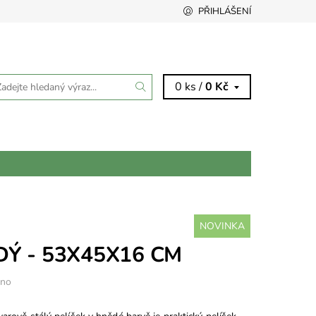
PŘIHLÁŠENÍ
0 ks /
0 Kč
NOVINKA
DÝ - 53X45X16 CM
eno