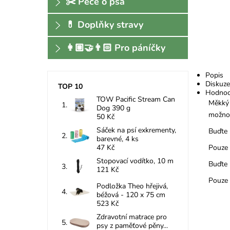
✂️ Péče o psa
💊 Doplňky stravy
👩🏼‍🤝‍👨🏻 Pro páníčky
Popis
Diskuze
TOP 10
Hodnoc
TOW Pacific Stream Can
Měkký 
Dog 390 g
možno 
50 Kč
Sáček na psí exkrementy,
Buďte 
barevné, 4 ks
Pouze 
47 Kč
Stopovací vodítko, 10 m
Buďte 
121 Kč
Pouze 
Podložka Theo hřejivá,
béžová - 120 x 75 cm
523 Kč
Zdravotní matrace pro
psy z paměťové pěny...