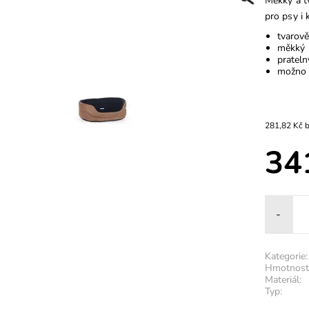
Měkký a tv
pro psy i 
tvarově
měkký
prateln
možno 
28
34
-
Kategorie:
Hmotnost
Materiál:
Typ: