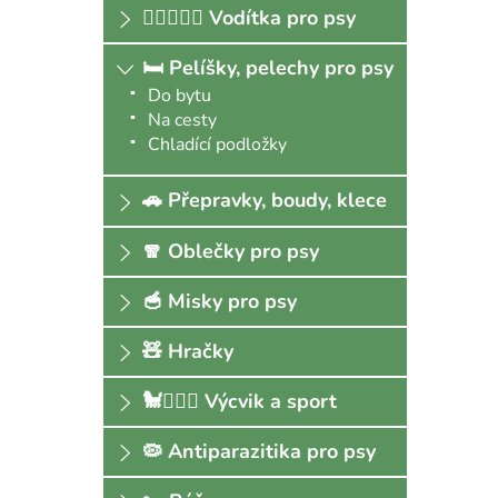
🐕‍🦺🚶🏻‍♀️ Vodítka pro psy
🛏 Pelíšky, pelechy pro psy
Do bytu
Na cesty
Chladící podložky
🚗 Přepravky, boudy, klece
🧣 Oblečky pro psy
🥣 Misky pro psy
🧸 Hračky
🐩🏃🏻‍♀️ Výcvik a sport
🦠 Antiparazitika pro psy