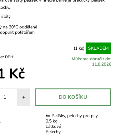
arově stálý pelíšek v hnědé barvě je praktický pelíšek
kočky.
 stálý
ý na 30°C odděleně
doplnit polštářem
(1 ks)
SKLADEM
1,82 Kč bez DPH
Můžeme doručit do:
11.8.2026
1 Kč
+
🛏 Pelíšky, pelechy pro psy
0.5 kg
:
Látkové
Pelechy