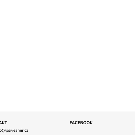
AKT
FACEBOOK
o
@
psivesmir.cz