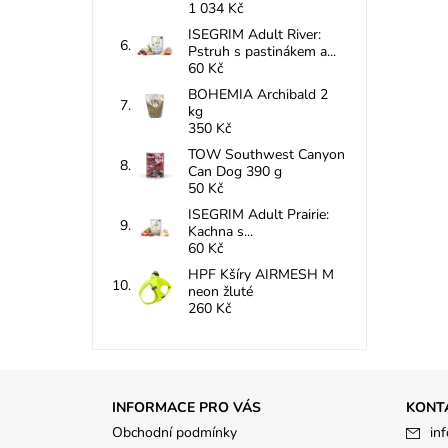
1 034 Kč
ISEGRIM Adult River:
Pstruh s pastinákem a...
60 Kč
BOHEMIA Archibald 2
kg
350 Kč
TOW Southwest Canyon
Can Dog 390 g
50 Kč
ISEGRIM Adult Prairie:
Kachna s...
60 Kč
HPF Kšíry AIRMESH M
neon žluté
260 Kč
INFORMACE PRO VÁS
KONT
Obchodní podmínky
inf