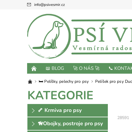
info
@
psivesmir.cz
📖 BLOG
🚀 O NÁS 🚀
📞 KONTA
🛏 Pelíšky, pelechy pro psy
Pelíšek pro psy Du
KATEGORIE
🦴 Krmiva pro psy
28591
🦮Obojky, postroje pro psy