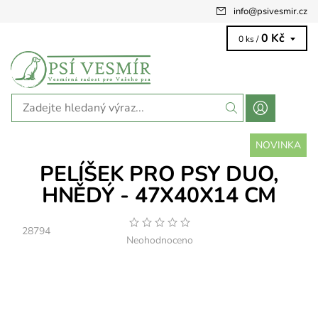
info
@
psivesmir.cz
0 Kč
0 ks /
NOVINKA
PELÍŠEK PRO PSY DUO,
HNĚDÝ - 47X40X14 CM
28794
Neohodnoceno