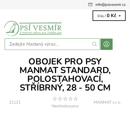
info
@
psivesmir.cz
0 Kč
0 ks /
OBOJEK PRO PSY
MANMAT STANDARD,
POLOSTAHOVACÍ,
STŘÍBRNÝ, 28 - 50 CM
21121
MANMAT s.r.o.
Neohodnoceno