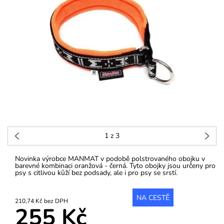
1
z 3
Novinka výrobce MANMAT v podobě polstrovaného obojku v
barevné kombinaci oranžová - černá. Tyto obojky jsou určeny pro
psy s citlivou kůží bez podsady, ale i pro psy se srstí.
NA CESTĚ
210,74 Kč bez DPH
255 Kč