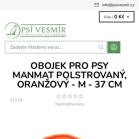
info
@
psivesmir.cz
0 Kč
0 ks /
OBOJEK PRO PSY
MANMAT POLSTROVANÝ,
ORANŽOVÝ - M - 37 CM
21114
Neohodnoceno