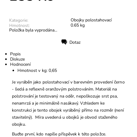
Obojky polostahovací
Kategorie:
0.65 kg
Hmotnost:
Položka byla vyprodána...
Dotaz
Tisk
Popis
Diskuze
Hodnocení
Hmotnost v kg: 0,65
Je vyráběn jako polostahovací v barevném provedení černo
- šedá a reflexně oranžovým polstrováním. Materiál na
polstrování je testovaný na oděr, nepoškozuje srst psa,
nenamrzá a je minimálně nasákavý. Vzhledem ke
konstrukci je tento obojek vyráběný přímo na rozměr (není
stavitelný). Míra uvedená u obojků je obvod staženého
obojku.
Buďte první, kdo napíše příspěvek k této položce.