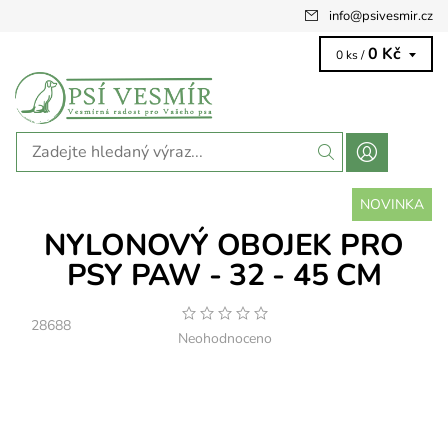
info
@
psivesmir.cz
0 Kč
0 ks /
NOVINKA
NYLONOVÝ OBOJEK PRO
PSY PAW - 32 - 45 CM
28688
Neohodnoceno