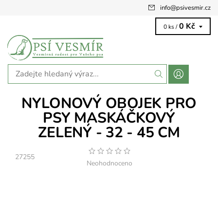
info
@
psivesmir.cz
0 Kč
0 ks /
NYLONOVÝ OBOJEK PRO
PSY MASKÁČKOVÝ
ZELENÝ - 32 - 45 CM
27255
Neohodnoceno