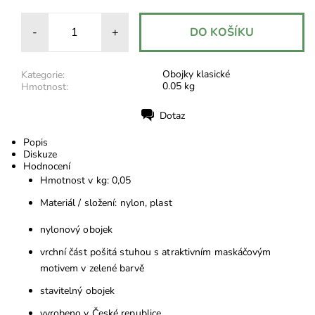
-
+
Obojky klasické
Kategorie:
0.05 kg
Hmotnost:
Dotaz
Tisk
Popis
Diskuze
Hodnocení
Hmotnost v kg: 0,05
Materiál / složení: nylon, plast
nylonový obojek
vrchní část pošitá stuhou s atraktivním maskáčovým
motivem v zelené barvě
stavitelný obojek
vyrobeno v České republice