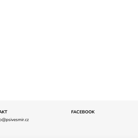
AKT
FACEBOOK
o
@
psivesmir.cz