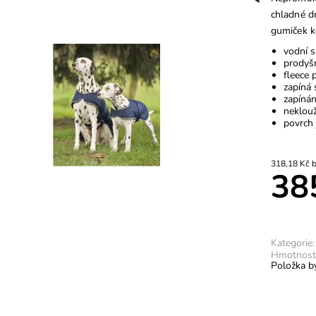
chladné d
gumiček k
vodní 
prodyš
fleece 
zapíná 
zapínán
neklouž
povrch 
31
38
Kategorie:
Hmotnost
Položka by