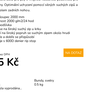
ny. Optimální uchycení pomocí silných suchých zipů a
olem zadních nohou.
sloupec 2000 mm
nost 2000 g/m2/24 hod
podšívka
se na široký suchý zip u krku
í na široký popruh se suchým zipem okolo hrudi
e a dobře se přizpůsobí
je s 600D denier rip stop
NA DOTAZ
8,18 Kč bez DPH
5 Kč
Bundy, svetry
0.5 kg
:
la vyprodána...