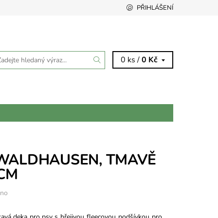
PŘIHLÁŠENÍ
0 ks /
0 Kč
WALDHAUSEN, TMAVĚ
 CM
eno
vá deka pro psy s hřejivou fleecovou podšívkou pro