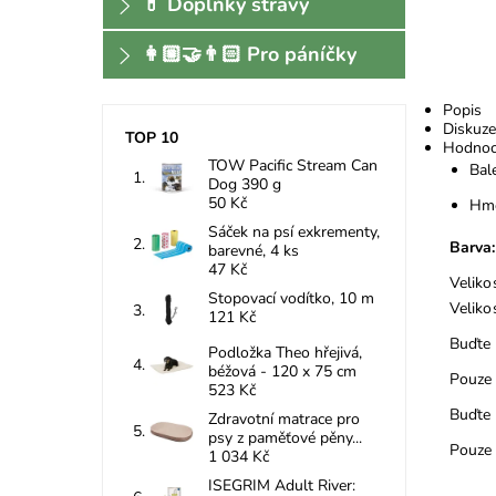
💊 Doplňky stravy
👩🏼‍🤝‍👨🏻 Pro páníčky
Popis
Diskuze
TOP 10
Hodnoc
TOW Pacific Stream Can
Bale
Dog 390 g
50 Kč
Hmo
Sáček na psí exkrementy,
Barva:
barevné, 4 ks
47 Kč
Veliko
Stopovací vodítko, 10 m
Veliko
121 Kč
Buďte 
Podložka Theo hřejivá,
béžová - 120 x 75 cm
Pouze 
523 Kč
Buďte 
Zdravotní matrace pro
psy z paměťové pěny...
Pouze 
1 034 Kč
ISEGRIM Adult River: