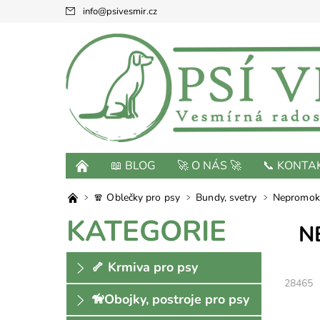
info
@
psivesmir.cz
📖 BLOG
🚀 O NÁS 🚀
📞 KONTA
🧣 Oblečky pro psy
Bundy, svetry
Nepromoka
KATEGORIE
N
🦴 Krmiva pro psy
28465
🦮Obojky, postroje pro psy