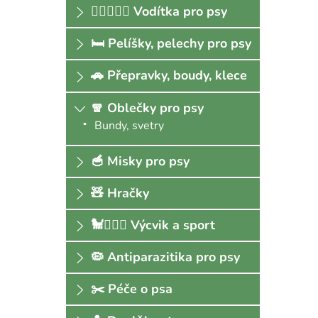
🐕‍🦺🚶🏻‍♀️ Vodítka pro psy
🛏 Pelíšky, pelechy pro psy
🚗 Přepravky, boudy, klece
🧣 Oblečky pro psy
Bundy, svetry
🥣 Misky pro psy
🧸 Hračky
🐩🏃🏻‍♀️ Výcvik a sport
🦠 Antiparazitika pro psy
✂️ Péče o psa