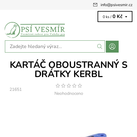
info
@
psivesmir.cz
0 Kč
0 ks /
KARTÁČ OBOUSTRANNÝ S
DRÁTKY KERBL
21651
Neohodnoceno