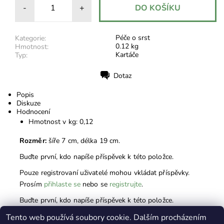
-
+
Péče o srst
Kategorie:
0.12 kg
Hmotnost:
Kartáče
Typ:
Dotaz
Tisk
Popis
Diskuze
Hodnocení
Hmotnost v kg: 0,12
Rozměr:
šíře 7 cm, délka 19 cm.
Buďte první, kdo napíše příspěvek k této položce.
Pouze registrovaní uživatelé mohou vkládat příspěvky.
Prosím
přihlaste se
nebo se
registrujte
.
Buďte první, kdo napíše příspěvek k této položce.
Pouze registrovaní uživatelé mohou vkládat hodnocení.
Tento web používá soubory cookie. Dalším procházením