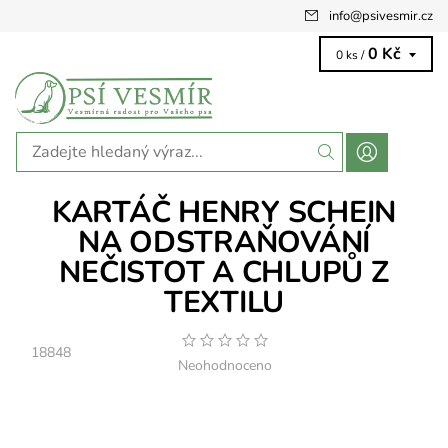
info
@
psivesmir.cz
0 Kč
0 ks /
KARTÁČ HENRY SCHEIN
NA ODSTRAŇOVÁNÍ
NEČISTOT A CHLUPŮ Z
TEXTILU
18848
Neohodnoceno