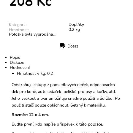
208 Kč
Doplňky
Kategorie:
0.2 kg
Hmotnost:
Položka byla vyprodána...
Dotaz
Tisk
Popis
Diskuze
Hodnocení
Hmotnost v kg: 0,2
Odstraňuje chlupy z podsedlových deček, odpocovacích
dek pro koně, autosedaček, pelíšků pro psy a kočky, atd.
Jeho velikost a tvar umožňuje snadné použití a údržbu. Po
použití stačí pouze opláchnout. Šetrný k materiálu.
Rozměr: 12 x 4 cm.
Buďte první, kdo napíše příspěvek k této položce.