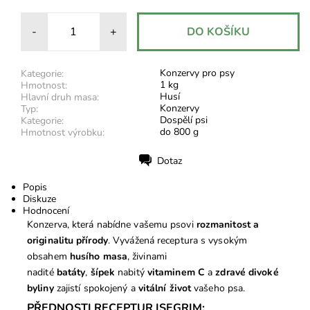
-
+
Konzervy pro psy
Kategorie:
1 kg
Hmotnost:
Husí
Hlavní druh masa:
Konzervy
Typ:
Dospělí psi
Kategorie:
do 800 g
Hmotnost výrobku:
Dotaz
Tisk
Popis
Diskuze
Hodnocení
Konzerva, která nabídne vašemu psovi
rozmanitost a
originalitu přírody
. Vyvážená receptura s vysokým
obsahem
husího masa
, živinami
nadité
batáty
,
šípek
nabitý
vitaminem C
a
zdravé
divoké
byliny
zajistí spokojený a
vitální život
vašeho psa.
PŘEDNOSTI RECEPTUR ISEGRIM: