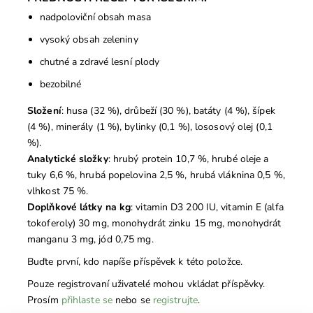
nadpoloviční obsah masa
vysoký obsah zeleniny
chutné a zdravé lesní plody
bezobilné
Složení
: husa (32 %), drůbeží (30 %), batáty (4 %), šípek
(4 %), minerály (1 %), bylinky (0,1 %), lososový olej (0,1
%).
Analytické složky
: hrubý protein 10,7 %, hrubé oleje a
tuky 6,6 %, hrubá popelovina 2,5 %, hrubá vláknina 0,5 %,
vlhkost 75 %.
Doplňkové látky na kg
: vitamin D3 200 IU, vitamin E (alfa
tokoferoly) 30 mg, monohydrát zinku 15 mg, monohydrát
manganu 3 mg, jód 0,75 mg.
Buďte první, kdo napíše příspěvek k této položce.
Pouze registrovaní uživatelé mohou vkládat příspěvky.
Prosím
přihlaste se
nebo se
registrujte
.