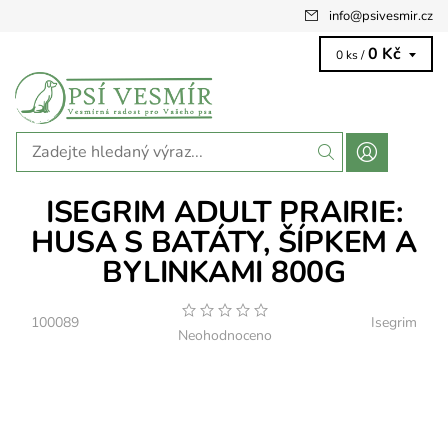
info
@
psivesmir.cz
0 Kč
0 ks /
ISEGRIM ADULT PRAIRIE:
HUSA S BATÁTY, ŠÍPKEM A
BYLINKAMI 800G
100089
Isegrim
Neohodnoceno