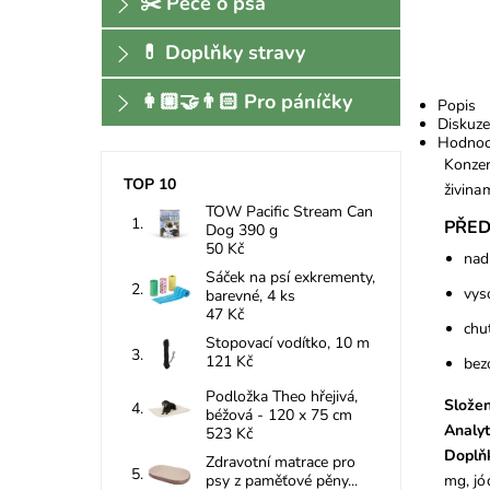
✂️ Péče o psa
💊 Doplňky stravy
👩🏼‍🤝‍👨🏻 Pro páníčky
Popis
Diskuze
Hodnoc
Konzer
TOP 10
živina
TOW Pacific Stream Can
PŘED
Dog 390 g
50 Kč
nad
Sáček na psí exkrementy,
vys
barevné, 4 ks
47 Kč
chu
Stopovací vodítko, 10 m
121 Kč
bez
Podložka Theo hřejivá,
Složen
béžová - 120 x 75 cm
Analyt
523 Kč
Doplň
Zdravotní matrace pro
mg, jó
psy z paměťové pěny...