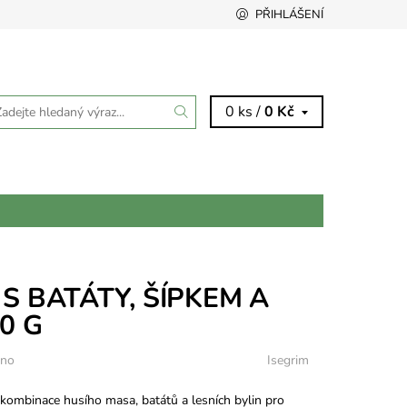
PŘIHLÁŠENÍ
0 ks /
0 Kč
 S BATÁTY, ŠÍPKEM A
0 G
eno
Isegrim
 kombinace husího masa, batátů a lesních bylin pro