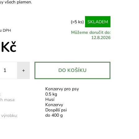
sy všech plemen.
(>5 ks)
SKLADEM
7 Kč bez DPH
Můžeme doručit do:
12.8.2026
 Kč
+
Konzervy pro psy
0.5 kg
:
Husí
uh masa:
Konzervy
Dospělí psi
do 400 g
výrobku: