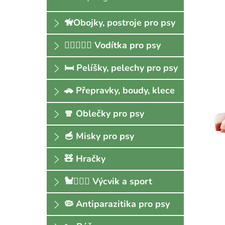
🦮Obojky, postroje pro psy
🐕‍🦺🚶🏻‍♀️ Vodítka pro psy
🛏 Pelíšky, pelechy pro psy
🚗 Přepravky, boudy, klece
🧣 Oblečky pro psy
🥣 Misky pro psy
🧸 Hračky
🐩🏃🏻‍♀️ Výcvik a sport
🦠 Antiparazitika pro psy