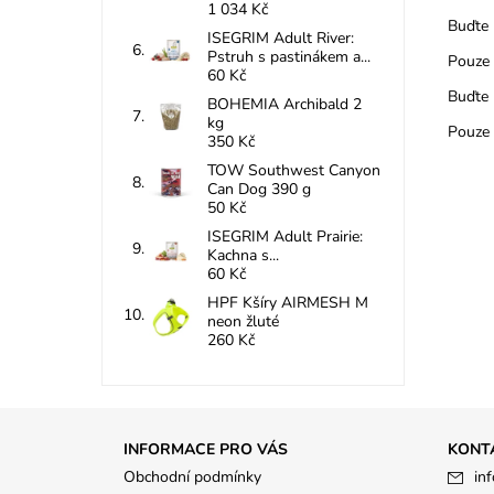
1 034 Kč
Buďte 
ISEGRIM Adult River:
Pstruh s pastinákem a...
Pouze 
60 Kč
Buďte 
BOHEMIA Archibald 2
kg
Pouze 
350 Kč
TOW Southwest Canyon
Can Dog 390 g
50 Kč
ISEGRIM Adult Prairie:
Kachna s...
60 Kč
HPF Kšíry AIRMESH M
neon žluté
260 Kč
INFORMACE PRO VÁS
KONT
Obchodní podmínky
inf