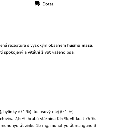
Dotaz
vážená receptura s vysokým obsahem
husího masa
,
stí spokojený a
vitální život
vašeho psa.
, bylinky (0,1 %), lososový olej (0,1 %).
pelovina 2,5 %, hrubá vláknina 0,5 %, vlhkost 75 %.
 mg, monohydrát zinku 15 mg, monohydrát manganu 3