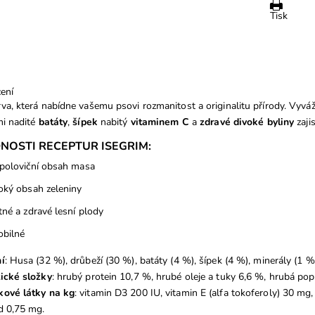
Tisk
ení
va, která nabídne vašemu psovi rozmanitost a originalitu přírody. Vy
mi nadité
batáty
,
šípek
nabitý
vitaminem C
a
zdravé
divoké byliny
zaji
NOSTI RECEPTUR ISEGRIM:
poloviční obsah masa
oký obsah zeleniny
tné a zdravé lesní plody
obilné
í
: Husa (32 %), drůbeží (30 %), batáty (4 %), šípek (4 %), minerály (1 %)
ické složky
: hrubý protein 10,7 %, hrubé oleje a tuky 6,6 %, hrubá po
kové látky na kg
: vitamin D3 200 IU, vitamin E (alfa tokoferoly) 30
d 0,75 mg.