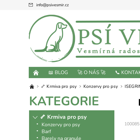
info
@
psivesmir.cz
📖 BLOG
🚀 O NÁS 🚀
📞 KONTA
🦴 Krmiva pro psy
Konzervy pro psy
ISEGRIM
KATEGORIE
🦴 Krmiva pro psy
100085
Konzervy pro psy
Barf
Barely na granule