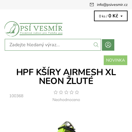
info
@
psivesmir.cz
0 Kč
0 ks /
NOVINKA
HPF KŠÍRY AIRMESH XL
NEON ŽLUTÉ
100368
Neohodnoceno