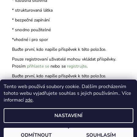
* vzdušná síťovina
* strukturovaná látka
* bezpečné zapínání
* snodno použitelné
*vhodné i pro spor
Buďte první, kdo napíše příspěvek k této položce.
Pouze registrovaní uživatelé mohou vkládat příspěvky.
Prosím
přihlaste se
nebo se
registrujte
.
Buďte první, kdo napíše příspěvek k této položce.
Pouze registrovaní uživatelé mohou vkládat hodnocení.
Tento web používá soubory cookie. Dalším procházením
tohoto webu vyjadřujete souhlas s jejich používáním.. Více
Prosím
přihlaste se
nebo se
registrujte
.
informací
zde
.
NASTAVENÍ
2026 © Psí Vesmír, všechna práva vyhrazena
Vytvořil Shoptet
ODMÍTNOUT
SOUHLASÍM