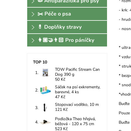
🦠 Antiparazitika pro psy
* rozm
- krk:
✂️ Péče o psa
- hrud
💊 Doplňky stravy
- nosn
👩🏼‍🤝‍👨🏻 Pro páníčky
* ultra
* vzdu
TOP 10
* stru
TOW Pacific Stream Can
Dog 390 g
* bezp
50 Kč
* snod
Sáček na psí exkrementy,
barevné, 4 ks
*vhodn
47 Kč
Buďte 
Stopovací vodítko, 10 m
121 Kč
Pouze 
Podložka Theo hřejivá,
Buďte 
béžová - 120 x 75 cm
523 Kč