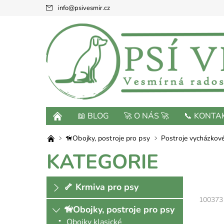
info
@
psivesmir.cz
📖 BLOG
🚀 O NÁS 🚀
📞 KONTA
🦮Obojky, postroje pro psy
Postroje vycházkov
KATEGORIE
🦴 Krmiva pro psy
100373
🦮Obojky, postroje pro psy
Obojky klasické