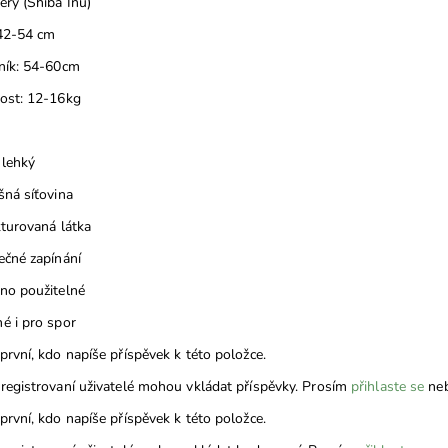
ěry (Shiba Inu)
 42-54 cm
ník: 54-60cm
ost: 12-16kg
 lehký
šná síťovina
kturovaná látka
ečné zapínání
no použitelné
é i pro spor
první, kdo napíše příspěvek k této položce.
registrovaní uživatelé mohou vkládat příspěvky. Prosím
přihlaste se
ne
první, kdo napíše příspěvek k této položce.