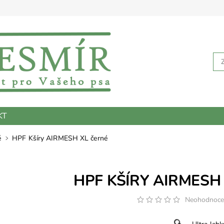
KT
é
HPF Kšíry AIRMESH XL černé
HPF KŠÍRY AIRMESH
Neohodnoc