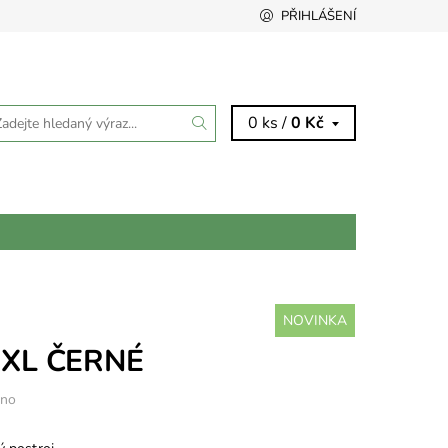
PŘIHLÁŠENÍ
0 ks /
0 Kč
NOVINKA
 XL ČERNÉ
eno