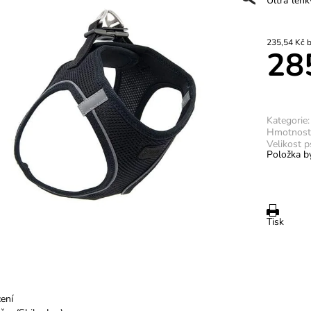
Ultra lehk
23
28
Kategorie:
Hmotnost
Velikost p
Položka by
Tisk
ení