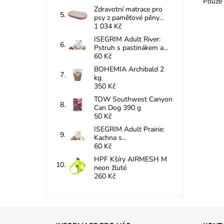
Pouze 
Zdravotní matrace pro
psy z paměťové pěny...
1 034 Kč
ISEGRIM Adult River:
Pstruh s pastinákem a...
60 Kč
BOHEMIA Archibald 2
kg
350 Kč
TOW Southwest Canyon
Can Dog 390 g
50 Kč
ISEGRIM Adult Prairie:
Kachna s...
60 Kč
HPF Kšíry AIRMESH M
neon žluté
260 Kč