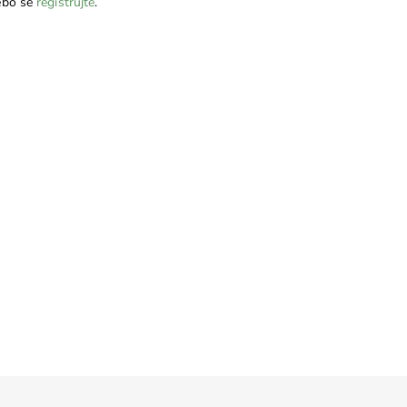
bo se
registrujte
.