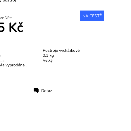
ý postroj
NA CESTĚ
5,54 Kč bez DPH
5 Kč
Postroje vycházkové
0.1 kg
:
Velký
sa:
la vyprodána...
Dotaz