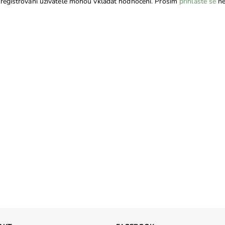
registrovaní uživatelé mohou vkládat hodnocení. Prosím
přihlaste se
ne