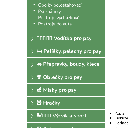
Obojky polostahovací
Psí známky
Postroje vycházkové
Postroje do auta
🐕‍🦺🚶🏻‍♀️ Vodítka pro psy
🛏 Pelíšky, pelechy pro psy
🚗 Přepravky, boudy, klece
🧣 Oblečky pro psy
🥣 Misky pro psy
🧸 Hračky
Popis
🐩🏃🏻‍♀️ Výcvik a sport
Diskuze
Hodnoc