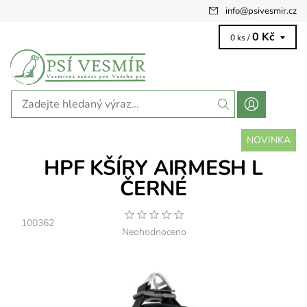
info
@
psivesmir.cz
0 Kč
0 ks /
NOVINKA
HPF KŠÍRY AIRMESH L
ČERNÉ
100362
Neohodnoceno