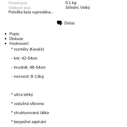
0.1 kg
Hmotnost:
Střední, Velký
Velikost psa:
Položka byla vyprodána...
Dotaz
Tisk
Popis
Diskuze
Hodnocení
* rozměry (Kavalír)
- krk: 42-54cm
- hrudník: 48-54cm
- nosnost: 8-13kg
* ultra lehký
* vzdušná síťovina
* strukturovaná látka
* bezpečné zapínání