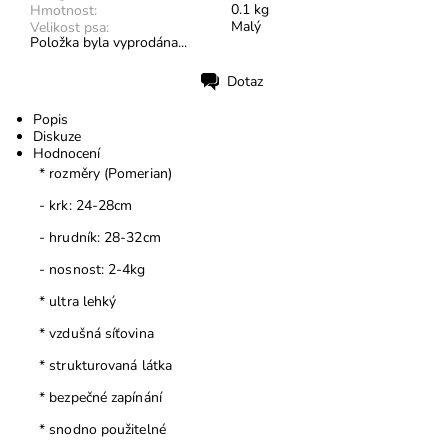
0.1 kg
Hmotnost:
Malý
Velikost psa:
Položka byla vyprodána...
Dotaz
Tisk
Popis
Diskuze
Hodnocení
* rozměry (Pomerian)
- krk: 24-28cm
- hrudník: 28-32cm
- nosnost: 2-4kg
* ultra lehký
* vzdušná síťovina
* strukturovaná látka
* bezpečné zapínání
* snodno použitelné