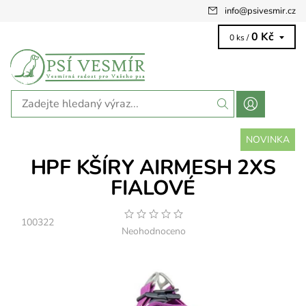
info
@
psivesmir.cz
0 Kč
0 ks /
NOVINKA
HPF KŠÍRY AIRMESH 2XS
FIALOVÉ
100322
Neohodnoceno