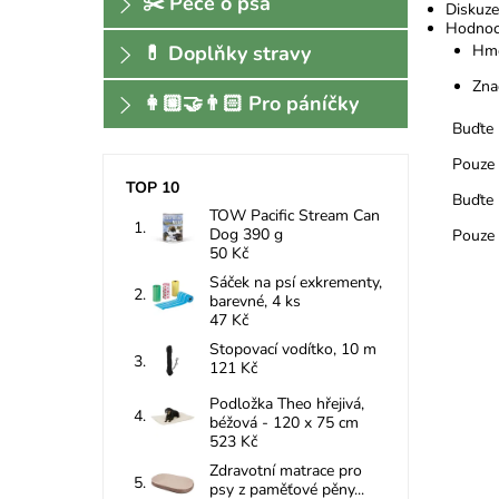
✂️ Péče o psa
Diskuze
Hodnoc
Hmo
💊 Doplňky stravy
Zna
👩🏼‍🤝‍👨🏻 Pro páníčky
Buďte 
Pouze 
TOP 10
Buďte 
TOW Pacific Stream Can
Dog 390 g
Pouze 
50 Kč
Sáček na psí exkrementy,
barevné, 4 ks
47 Kč
Stopovací vodítko, 10 m
121 Kč
Podložka Theo hřejivá,
béžová - 120 x 75 cm
523 Kč
Zdravotní matrace pro
psy z paměťové pěny...