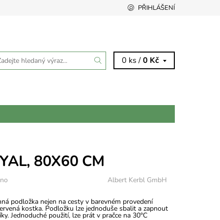
PŘIHLÁŠENÍ
0 ks /
0 Kč
YAL, 80X60 CM
eno
Albert Kerbl GmbH
ná podložka nejen na cesty v barevném provedení
ervená kostka. Podložku lze jednoduše sbalit a zapnout
íky. Jednoduché použití, lze prát v pračce na 30°C