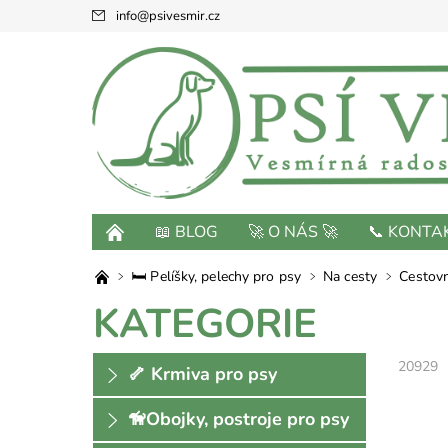
info
@
psivesmir.cz
📖 BLOG
🚀 O NÁS 🚀
📞 KONTA
🛏 Pelíšky, pelechy pro psy
Na cesty
Cestovn
KATEGORIE
20929
🦴 Krmiva pro psy
🦮Obojky, postroje pro psy