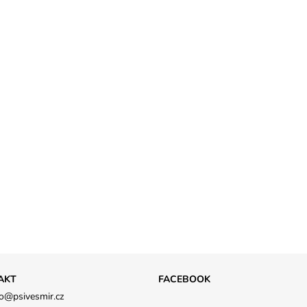
AKT
FACEBOOK
o
@
psivesmir.cz