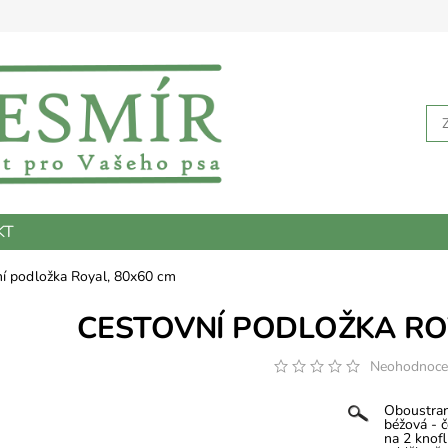
KT
í podložka Royal, 80x60 cm
CESTOVNÍ PODLOŽKA RO
Neohodnoc
Oboustran
béžová - č
na 2 knofl