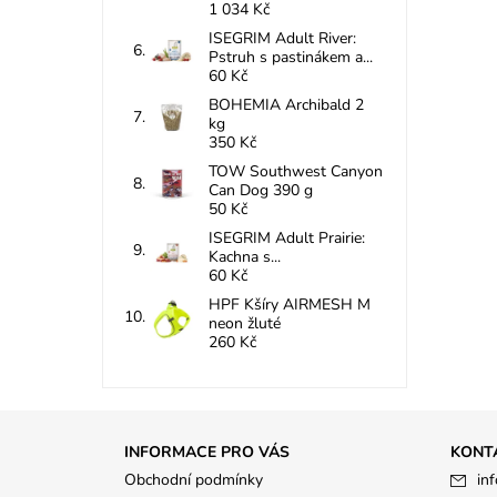
1 034 Kč
ISEGRIM Adult River:
Pstruh s pastinákem a...
60 Kč
BOHEMIA Archibald 2
kg
350 Kč
TOW Southwest Canyon
Can Dog 390 g
50 Kč
ISEGRIM Adult Prairie:
Kachna s...
60 Kč
HPF Kšíry AIRMESH M
neon žluté
260 Kč
INFORMACE PRO VÁS
KONT
Obchodní podmínky
inf