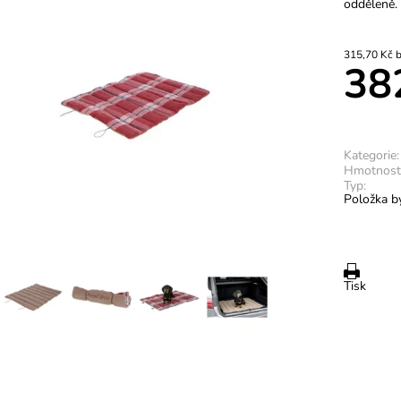
odděleně.
31
38
Kategorie:
Hmotnost
Typ:
Položka by
Tisk