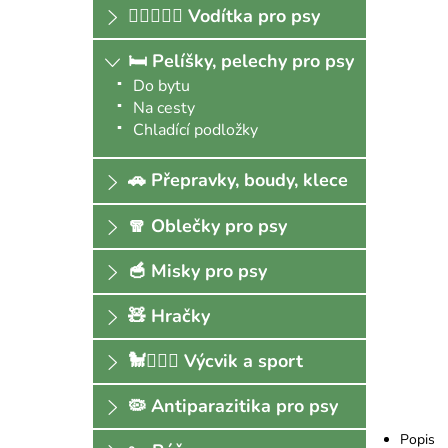
🐕‍🦺🚶🏻‍♀️ Vodítka pro psy
🛏 Pelíšky, pelechy pro psy
Do bytu
Na cesty
Chladící podložky
🚗 Přepravky, boudy, klece
🧣 Oblečky pro psy
🥣 Misky pro psy
🧸 Hračky
🐩🏃🏻‍♀️ Výcvik a sport
🦠 Antiparazitika pro psy
Popis