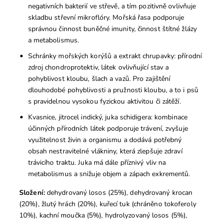
negativních bakterií ve střevě, a tím pozitivně ovlivňuje
skladbu střevní mikroflóry. Mořská řasa podporuje
správnou činnost buněčné imunity, činnost štítné žlázy
a metabolismus.
Schránky mořských korýšů a extrakt chrupavky: přírodní
zdroj chondroprotektiv, látek ovlivňující stav a
pohyblivost kloubu, šlach a vazů. Pro zajištění
dlouhodobé pohyblivosti a pružnosti kloubu, a to i psů
s pravidelnou vysokou fyzickou aktivitou či zátěží.
Kvasnice, jitrocel indický, juka schidigera: kombinace
účinných přírodních látek podporuje trávení, zvyšuje
využitelnost živin a organismu a dodává potřebný
obsah nestravitelné vlákniny, která zlepšuje zdraví
trávicího traktu. Juka má dále příznivý vliv na
metabolismus a snižuje objem a zápach exkrementů.
Složení:
dehydrovaný losos (25%), dehydrovaný krocan
(20%), žlutý hrách (20%), kuřecí tuk (chráněno tokoferoly
10%), kachní moučka (5%), hydrolyzovaný losos (5%),