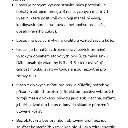
Losos je zdrojem vysoce stravitelných proteinů. Je
bohatým zdrojem omega-3 nenasycených mastných
kyselin, které pozitivně ovlivňují mentální vývoj,
kardiovaskulární soustavu a metabolismus (snižují
obsah krevního cukru).
Losos má pozitivní vliv na kvalitu a vzhled srsti a kůže.
Krocan je bohatým zdrojem stravitelných proteinů s
vysokým obsahem stopových prvků, zejména zinku.
Dále obsahuje vitamíny B 3 a B 6, které ovlivňují
činnost mozku, svalový tonus a jsou nezbytné pro
zdravý růst.
Maso z divokých zvířat: pro psy je důležitý potřebný
přísun kvalitních proteinů. Spektrum pečlivě vybraných
zdrojů masa divokého původu jako sob, kachna, bažant,
jehněčí, divočák a losos odpovídá skladbě přirozeně
ulovené kořisti.
Bez obilovin a bez brambor: obiloviny tvoří běžnou
součást komerčních krmiv, kde slouží jako zdroj energie