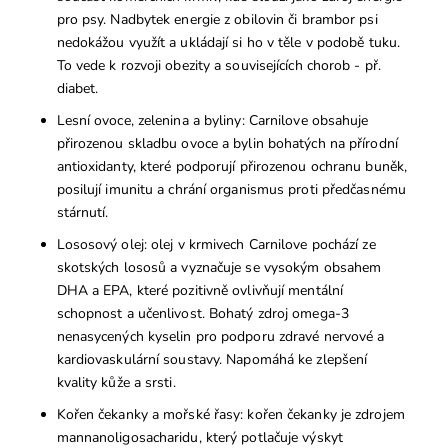
pro psy. Nadbytek energie z obilovin či brambor psi
nedokážou využít a ukládají si ho v těle v podobě tuku.
To vede k rozvoji obezity a souvisejících chorob - př.
diabet.
Lesní ovoce, zelenina a byliny: Carnilove obsahuje
přirozenou skladbu ovoce a bylin bohatých na přírodní
antioxidanty, které podporují přirozenou ochranu buněk,
posilují imunitu a chrání organismus proti předčasnému
stárnutí.
Lososový olej: olej v krmivech Carnilove pochází ze
skotských lososů a vyznačuje se vysokým obsahem
DHA a EPA, které pozitivně ovlivňují mentální
schopnost a učenlivost. Bohatý zdroj omega-3
nenasycených kyselin pro podporu zdravé nervové a
kardiovaskulární soustavy. Napomáhá ke zlepšení
kvality kůže a srsti.
Kořen čekanky a mořské řasy: kořen čekanky je zdrojem
mannanoligosacharidu, který potlačuje výskyt