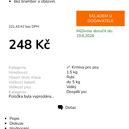
Bez brambor a obilovin.
SKLADEM U
DODAVATELE
221,43 Kč bez DPH
Můžeme doručit do:
19.8.2026
248 Kč
🦴 Krmiva pro psy
Kategorie:
1.5 kg
Hmotnost:
Rybí
Hlavní druh masa:
do 5 kg
Velikost balení:
Velký
Velikost psa:
Dospělí psi
Kategorie:
Položka byla vyprodána...
Dotaz
Tisk
Popis
Diskuze
Hodnocení