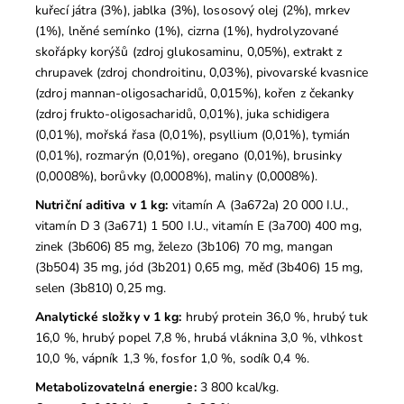
kuřecí játra (3%), jablka (3%), lososový olej (2%), mrkev
(1%), lněné semínko (1%), cizrna (1%), hydrolyzované
skořápky korýšů (zdroj glukosaminu, 0,05%), extrakt z
chrupavek (zdroj chondroitinu, 0,03%), pivovarské kvasnice
(zdroj mannan-oligosacharidů, 0,015%), kořen z čekanky
(zdroj frukto-oligosacharidů, 0,01%), juka schidigera
(0,01%), mořská řasa (0,01%), psyllium (0,01%), tymián
(0,01%), rozmarýn (0,01%), oregano (0,01%), brusinky
(0,0008%), borůvky (0,0008%), maliny (0,0008%).
Nutriční aditiva v 1 kg:
vitamín A (3a672a) 20 000 I.U.,
vitamín D 3 (3a671) 1 500 I.U., vitamín E (3a700) 400 mg,
zinek (3b606) 85 mg, železo (3b106) 70 mg, mangan
(3b504) 35 mg, jód (3b201) 0,65 mg, měď (3b406) 15 mg,
selen (3b810) 0,25 mg.
Analytické složky v 1 kg:
hrubý protein 36,0 %, hrubý tuk
16,0 %, hrubý popel 7,8 %, hrubá vláknina 3,0 %, vlhkost
10,0 %, vápník 1,3 %, fosfor 1,0 %, sodík 0,4 %.
Metabolizovatelná energie:
3 800 kcal/kg.