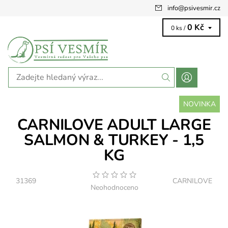
info
@
psivesmir.cz
0 Kč
0 ks /
NOVINKA
CARNILOVE ADULT LARGE
SALMON & TURKEY - 1,5
KG
31369
CARNILOVE
Neohodnoceno