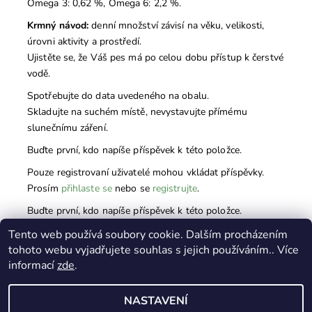
Omega 3: 0,62 %, Omega 6: 2,2 %.
Krmný návod:
denní množství závisí na věku, velikosti,
úrovni aktivity a prostředí.
Ujistěte se, že Váš pes má po celou dobu přístup k čerstvé
vodě.
Spotřebujte do data uvedeného na obalu.
Skladujte na suchém místě, nevystavujte přímému
slunečnímu záření.
Buďte první, kdo napíše příspěvek k této položce.
Pouze registrovaní uživatelé mohou vkládat příspěvky.
Prosím
přihlaste se
nebo se
registrujte
.
Buďte první, kdo napíše příspěvek k této položce.
Pouze registrovaní uživatelé mohou vkládat hodnocení.
Tento web používá soubory cookie. Dalším procházením
tohoto webu vyjadřujete souhlas s jejich používáním.. Více
Prosím
přihlaste se
nebo se
registrujte
.
informací
zde
.
NASTAVENÍ